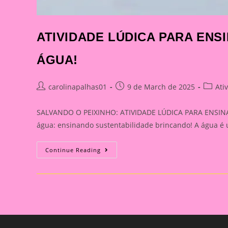
ATIVIDADE LÚDICA PARA EN
ÁGUA!
Post
Post
Post
carolinapalhas01
9 de March de 2025
Ati
author:
published:
categor
SALVANDO O PEIXINHO: ATIVIDADE LÚDICA PARA ENSINAR
água: ensinando sustentabilidade brincando! A água é 
ATIVIDADE
Continue Reading
LÚDICA
PARA
ENSINAR
SOBRE
A
PRESERVAÇÃO
DA
ÁGUA!