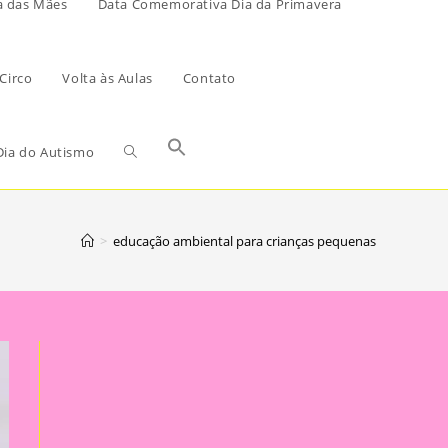
a das Mães
Data Comemorativa Dia da Primavera
Circo
Volta às Aulas
Contato
ia do Autismo
>
educação ambiental para crianças pequenas