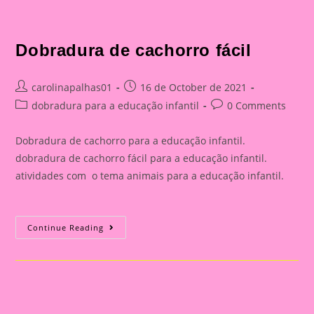
Dobradura de cachorro fácil
Post
Post
carolinapalhas01
16 de October de 2021
author:
published:
Post
Post
dobradura para a educação infantil
0 Comments
category:
comments:
Dobradura de cachorro para a educação infantil.
dobradura de cachorro fácil para a educação infantil.
atividades com o tema animais para a educação infantil.
Dobradura
Continue Reading
De
Cachorro
Fácil