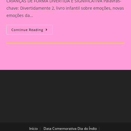
CRIANÇAS DE FORMA DIVERTIDA E SIGNIFICATIVA Palavras-
chave: Divertidamente 2, livro infantil sobre emoções, novas
emoções da…
DIVERTIDAMENTE
Continue Reading
2
–
NOVAS
EMOÇÕES:
UM
LIVRO
INTERATIVO
PARA
EXPLORAR
OS
SENTIMENTOS
COM
AS
CRIANÇAS
DE
FORMA
DIVERTIDA
E
SIGNIFICATIVA
Início
Data Comemorativa Dia do Índio