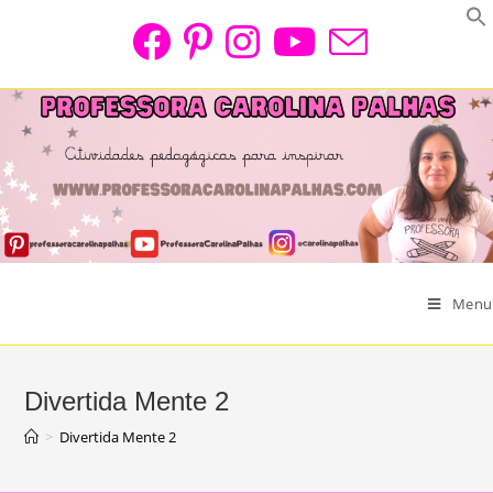
Skip
to
content
Menu
Divertida Mente 2
>
Divertida Mente 2