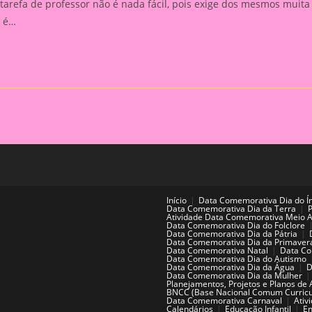
efa de professor não é nada fácil, pois exige dos mesmos muita
e é…
Início
Data Comemorativa Dia do Í
Data Comemorativa Dia da Terra
Atividade Data Comemorativa Meio 
Data Comemorativa Dia do Folclore
Data Comemorativa Dia da Pátria
Data Comemorativa Dia da Primaver
Data Comemorativa Natal
Data Co
Data Comemorativa Dia do Autismo
Data Comemorativa Dia da Água
D
Data Comemorativa Dia da Mulher
Planejamentos, Projetos e Planos de 
BNCC (Base Nacional Comum Curricu
Data Comemorativa Carnaval
Ativ
Calendários
Educação Infantil
En