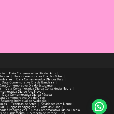
ndio
Data Comemorativa Dia do Livro
Planner
Data Comemorativa Dia das Mães
Ambiente
Data Comemorativa Dia dos Pais
Data Comemorativa Dia da Bandeira
Data Comemorativa Dia do Estudante
a
Data Comemorativa Dia da Consciência Negra
memorativa Dia do Ano Novo
Data Comemorativa Dia da Páscoa
ata Comemorativa Dia do Circo
Relatório Individual de Avaliação
Aulas
Técnicas de Artes
Atividades com Nome
lar)
Jogos Pedagógicos
Volta às Aulas
idades Pedagógicas
Data Comemorativa Dia da Escola
sino Fundamental
Alfabeto de Parede