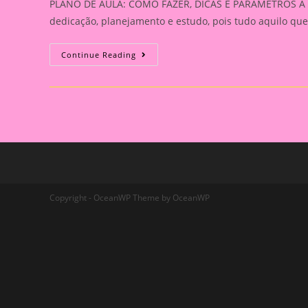
PLANO DE AULA: COMO FAZER, DICAS E PARÂMETROS A tar
dedicação, planejamento e estudo, pois tudo aquilo qu
PLANO
Continue Reading
DE
AULA:
COMO
FAZER,
DICAS
E
PARÂMETROS
Copyright - OceanWP Theme by OceanWP