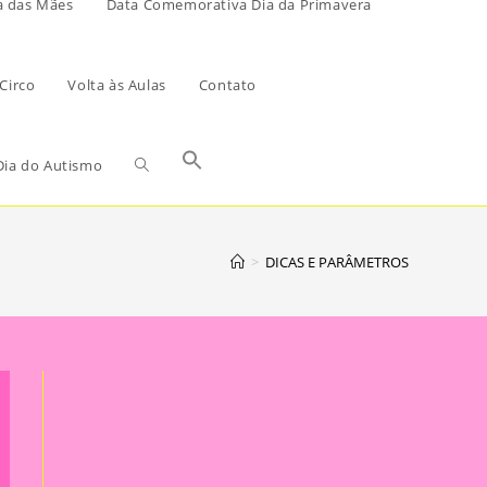
a das Mães
Data Comemorativa Dia da Primavera
Circo
Volta às Aulas
Contato
ia do Autismo
>
DICAS E PARÂMETROS