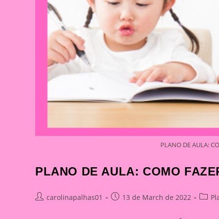
PLANO DE AULA: C
PLANO DE AULA: COMO FAZE
Post
Post
Post
carolinapalhas01
13 de March de 2022
Pl
author:
published:
catego