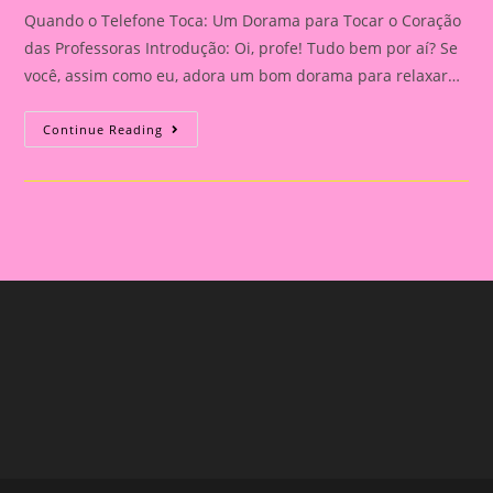
Quando o Telefone Toca: Um Dorama para Tocar o Coração
das Professoras Introdução: Oi, profe! Tudo bem por aí? Se
você, assim como eu, adora um bom dorama para relaxar…
Quando
Continue Reading
O
Telefone
Toca:
Um
Dorama
Para
Tocar
O
Coração
Das
Professoras