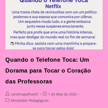
Quando o Telefone Toca: Um
Dorama para Tocar o Coração
das Professoras
Post
Post
carolinapalhas01
1 de May de 2025
author:
published:
Post
Atividades Pedagógicas
category: