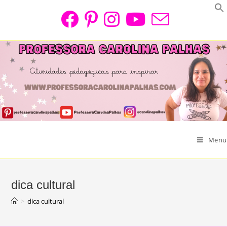
Skip
to
content
Menu
dica cultural
>
dica cultural