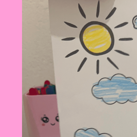
Noite
Na
Educação
Infantil