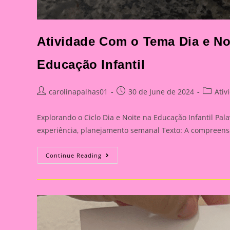
Atividade Com o Tema Dia e Noi
Educação Infantil
Post
Post
Post
carolinapalhas01
30 de June de 2024
Ativ
author:
published:
categor
Explorando o Ciclo Dia e Noite na Educação Infantil Pala
experiência, planejamento semanal Texto: A compreensã
Atividade
Continue Reading
Com
O
Tema
Dia
E
Noite|Explorando
O
Ciclo
Dia
E