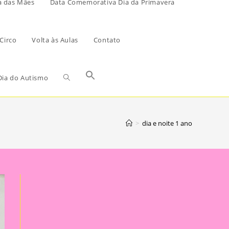
a das Mães
Data Comemorativa Dia da Primavera
Circo
Volta às Aulas
Contato
ia do Autismo
>
dia e noite 1 ano