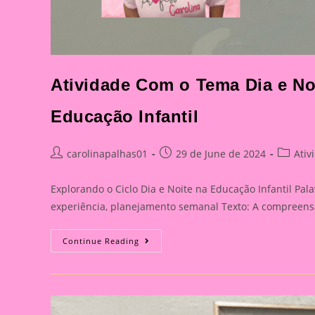
Atividade Com o Tema Dia e Noi
Educação Infantil
Post
Post
Post
carolinapalhas01
29 de June de 2024
Ativ
author:
published:
categor
Explorando o Ciclo Dia e Noite na Educação Infantil Pala
experiência, planejamento semanal Texto: A compreensã
Atividade
Continue Reading
Com
O
Tema
Dia
E
Noite|Explorando
O