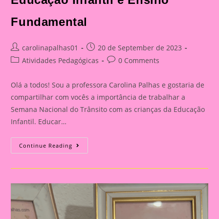
Fundamental
Post
Post
carolinapalhas01
20 de September de 2023
author:
published:
Post
Post
Atividades Pedagógicas
0 Comments
category:
comments:
Olá a todos! Sou a professora Carolina Palhas e gostaria de
compartilhar com vocês a importância de trabalhar a
Semana Nacional do Trânsito com as crianças da Educação
Infantil. Educar…
Atividade
Continue Reading
Com
O
Tema
Semana
Nacional
Do
Trânsito|Despertando
A
Consciência
No