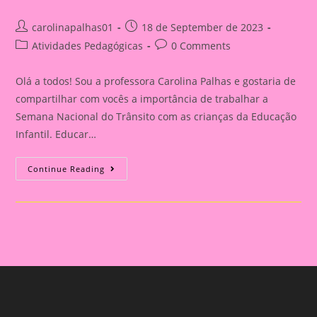
Post
Post
carolinapalhas01
18 de September de 2023
author:
published:
Post
Post
Atividades Pedagógicas
0 Comments
category:
comments:
Olá a todos! Sou a professora Carolina Palhas e gostaria de
compartilhar com vocês a importância de trabalhar a
Semana Nacional do Trânsito com as crianças da Educação
Infantil. Educar…
Atividade
Continue Reading
Com
O
Tema
Semana
Nacional
Do
Trânsito|Despertando
A
Consciência
No
Trânsito:
Educação
Infantil
E