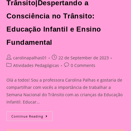
Trânsito|Despertando a
Consciência no Trânsito:
Educação Infantil e Ensino
Fundamental
Post
Post
carolinapalhas01
22 de September de 2023
author:
published:
Post
Post
Atividades Pedagógicas
0 Comments
category:
comments:
Olá a todos! Sou a professora Carolina Palhas e gostaria de
compartilhar com vocês a importância de trabalhar a
Semana Nacional do Trânsito com as crianças da Educação
Infantil. Educar…
Atividade
Continue Reading
Com
O
Tema