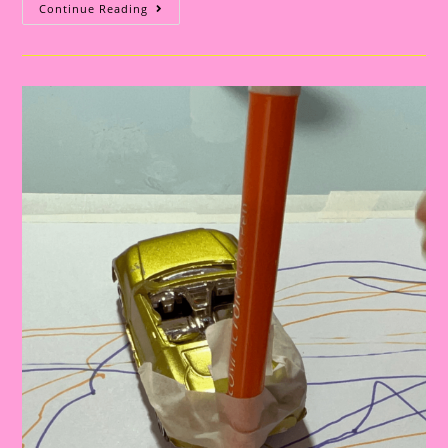
Atividade
Continue Reading
Com
O
Tema
Semana
Nacional
Do
Trânsito|Despertando
A
Consciência
No
Trânsito:
Educação
Infantil
E
Ensino
Fundamental