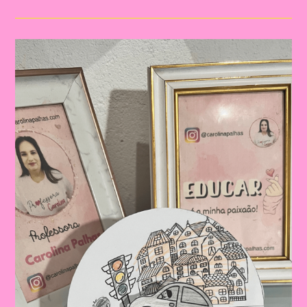
O
Tema
Semana
Nacional
Do
Trânsito|Despertando
A
Consciência
No
Trânsito:
Educação
Infantil
E
Ensino
Fundamental