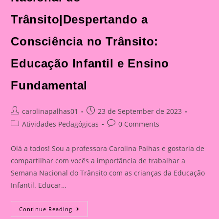
Trânsito|Despertando a
Consciência no Trânsito:
Educação Infantil e Ensino
Fundamental
Post
Post
carolinapalhas01
23 de September de 2023
author:
published:
Post
Post
Atividades Pedagógicas
0 Comments
category:
comments:
Olá a todos! Sou a professora Carolina Palhas e gostaria de
compartilhar com vocês a importância de trabalhar a
Semana Nacional do Trânsito com as crianças da Educação
Infantil. Educar…
Atividade
Continue Reading
Com