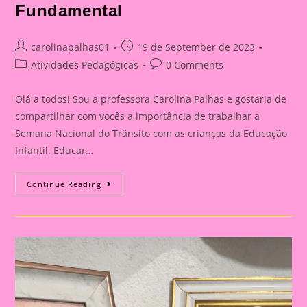
Fundamental
Post
Post
carolinapalhas01
19 de September de 2023
author:
published:
Post
Post
Atividades Pedagógicas
0 Comments
category:
comments:
Olá a todos! Sou a professora Carolina Palhas e gostaria de
compartilhar com vocês a importância de trabalhar a
Semana Nacional do Trânsito com as crianças da Educação
Infantil. Educar…
Carro
Continue Reading
3D|Atividade
Com
O
Tema
Semana
Nacional
Do
Trânsito|Despertando
A
Consciência
No
Trânsito: