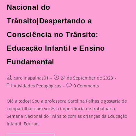
Nacional do
Trânsito|Despertando a
Consciência no Trânsito:
Educação Infantil e Ensino
Fundamental
Post
Post
carolinapalhas01
24 de September de 2023
author:
published:
Post
Post
Atividades Pedagógicas
0 Comments
category:
comments:
Olá a todos! Sou a professora Carolina Palhas e gostaria de
compartilhar com vocês a importância de trabalhar a
Semana Nacional do Trânsito com as crianças da Educação
Infantil. Educar…