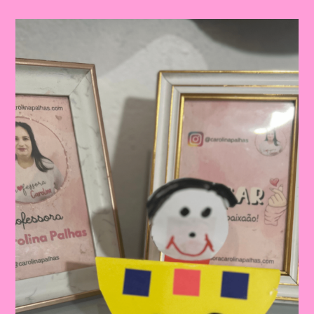
Semana
Nacional
Do
Trânsito|Despertando
A
Consciência
No
Trânsito:
Educação
Infantil
E
Ensino
Fundamental