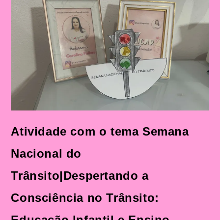
Do
Trânsito|Despertando
A
Consciência
No
Trânsito:
Educação
Infantil
E
Ensino
Fundamental
Atividade com o tema Semana
Nacional do
Trânsito|Despertando a
Consciência no Trânsito:
Educação Infantil e Ensino