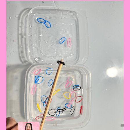
Com
A
Atividade
“Boneco
De
Palitos|A
Importância
Das
Atividades
De
Movimento
Para
Crianças
Na
Educação
Infantil
E
Ensino
Fundamental