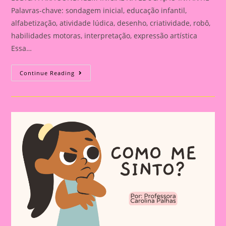
Palavras-chave: sondagem inicial, educação infantil,
alfabetização, atividade lúdica, desenho, criatividade, robô,
habilidades motoras, interpretação, expressão artística
Essa…
DESENHANDO
Continue Reading
E
EXPLORANDO
CONCEITOS:
ATIVIDADE
LÚDICA
PARA
SONDAGEM
INICIAL
NA
EDUCAÇÃO
INFANTIL|ATIVIDADE
LÚDICA
PARA
SONDAGEM
INFANTIL
NO
RETORNO
ÀS
AULAS:
PLANEJAMENTO
COMPLETO