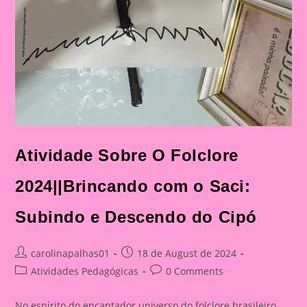
Atividade Sobre O Folclore
2024||Brincando com o Saci:
Subindo e Descendo do Cipó
Post
Post
carolinapalhas01
18 de August de 2024
author:
published:
Post
Post
Atividades Pedagógicas
0 Comments
category:
comments:
No espírito do encantador universo do folclore brasileiro,