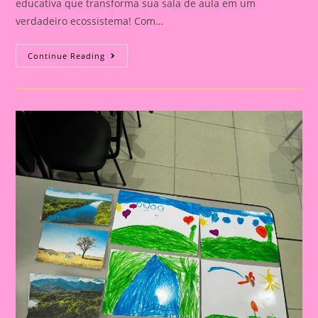
educativa que transforma sua sala de aula em um
verdadeiro ecossistema! Com…
MINI
Continue Reading
FLORESTA:
CRIANDO
UM
ECOSSISTEMA
EM
SALA
DE
AULA!