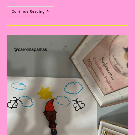
:
Continue Reading
A
Magia
Do
Desenho
No
Azulejo
Com
Tinta
Guache
Na
Educação
Infantil|Pintura
No
Azulejo