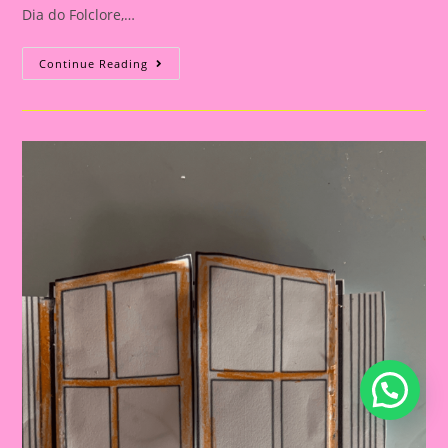
Dia do Folclore,…
Brincando
Continue Reading
Com
O
Saci:
Subindo
E
Descendo
Do
Cipó