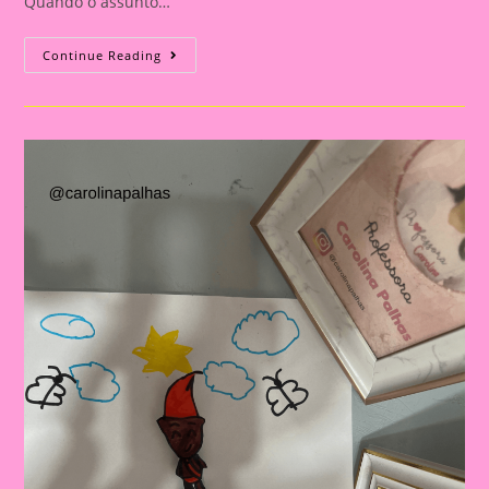
Quando o assunto…
DICA
Continue Reading
BOA
É
PARA
COMPARTILHAR!
TÉCNICA
DE
DESENHO
E
PINTURA
FÁCIL
PARA
EDUCAÇÃO
INFANTIL