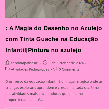
: A Magia do Desenho no Azulejo
com Tinta Guache na Educação
Infantil|Pintura no azulejo
Post
Post
carolinapalhas01
3 de October de 2024
author:
published:
Post
Post
Atividades Pedagógicas
0 Comments
category:
comments:
O universo da educação infantil é um lugar mágico onde as
crianças exploram, aprendem e crescem a cada dia. Uma
das atividades mais encantadoras que podemos
proporcionar a elas é…