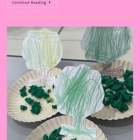
COMO
Continue Reading
ME
SINTO
HOJE?
EXPLORANDO
AS
EMOÇÕES
DE
FORMA
DIVERTIDA
E
INTERATIVA!