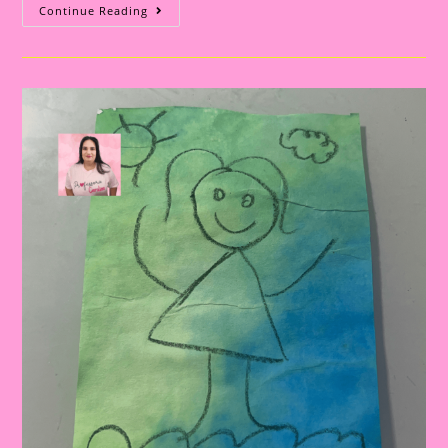
:
Continue Reading
A
Magia
Do
Desenho
No
Azulejo
Com
Tinta
Guache
Na
Educação
Infantil|Pintura
No
Azulejo