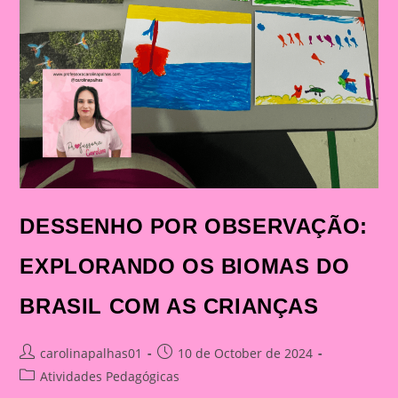
DESSENHO POR OBSERVAÇÃO:
EXPLORANDO OS BIOMAS DO
BRASIL COM AS CRIANÇAS
Post
Post
carolinapalhas01
10 de October de 2024
author:
published:
Post
Atividades Pedagógicas
category: