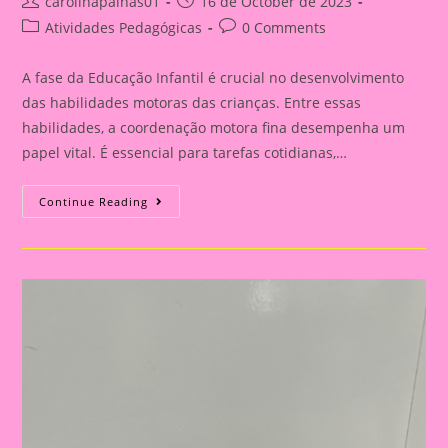
Post
Post
carolinapalhas01
16 de October de 2023
author:
published:
Post
Post
Atividades Pedagógicas
0 Comments
category:
comments:
A fase da Educação Infantil é crucial no desenvolvimento
das habilidades motoras das crianças. Entre essas
habilidades, a coordenação motora fina desempenha um
papel vital. É essencial para tarefas cotidianas,…
Atividade
Continue Reading
Fácil
Para
Desenvolver
A
Coordenação
Motora
Fina|Desenvolvendo
Coordenação
Motora
Fina
Na
Educação
Infantil:
Dicas
E
Importância