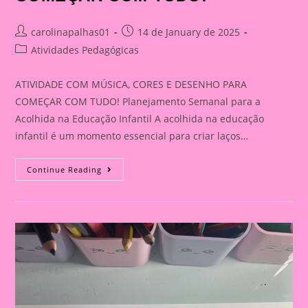
Post
Post
carolinapalhas01
14 de January de 2025
author:
published:
Post
Atividades Pedagógicas
category:
ATIVIDADE COM MÚSICA, CORES E DESENHO PARA
COMEÇAR COM TUDO! Planejamento Semanal para a
Acolhida na Educação Infantil A acolhida na educação
infantil é um momento essencial para criar laços…
ATIVIDADE
Continue Reading
COM
MÚSICA,
CORES
E
DESENHO
PARA
COMEÇAR
COM
TUDO!