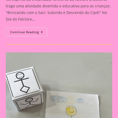
trago uma atividade divertida e educativa para as crianças:
"Brincando com o Saci: Subindo e Descendo do Cipó!" No
Dia do Folclore,…
Atividade
Continue Reading
Sobre
O
Folclore
2024||Brincando
Com
O
Saci:
Subindo
E
Descendo
Do
Cipó