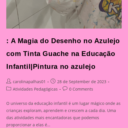
: A Magia do Desenho no Azulejo
com Tinta Guache na Educação
Infantil|Pintura no azulejo
Post
Post
carolinapalhas01
28 de September de 2023
author:
published:
Post
Post
Atividades Pedagógicas
0 Comments
category:
comments:
O universo da educação infantil é um lugar mágico onde as
crianças exploram, aprendem e crescem a cada dia. Uma
das atividades mais encantadoras que podemos
proporcionar a elas é…