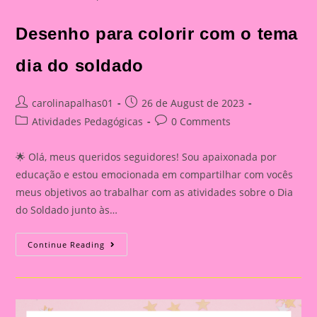
Desenho para colorir com o tema
dia do soldado
Post
Post
carolinapalhas01
26 de August de 2023
author:
published:
Post
Post
Atividades Pedagógicas
0 Comments
category:
comments:
🌟 Olá, meus queridos seguidores! Sou apaixonada por
educação e estou emocionada em compartilhar com vocês
meus objetivos ao trabalhar com as atividades sobre o Dia
do Soldado junto às…
Desenho
Continue Reading
Para
Colorir
Com
O
Tema
Dia
Do