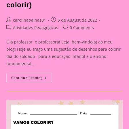
colorir)
Post
Post
carolinapalhas01
5 de August de 2022
author:
published:
Post
Post
Atividades Pedagógicas
0 Comments
category:
comments:
Olá professor e professora! Seja bem-vindo(a) ao meu
blog! Hoje eu trago uma sugestão de desenhos para colorir
dia do soldado para a educação infantil e o ensino
fundamental.…
Desenhos
Continue Reading
Dia
Do
Soldado
(para
Colorir)