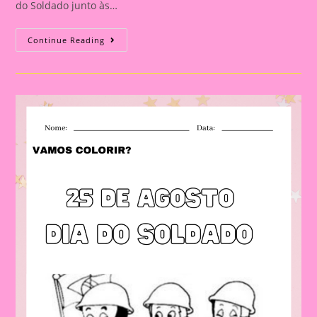
do Soldado junto às…
Atividade
Continue Reading
Dia
Do
Soldado
2024|Desenhos
Dia
Do
Soldado
(para
Colorir)