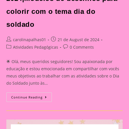
colorir com o tema dia do
soldado
Post
Post
carolinapalhas01
21 de August de 2024
author:
published:
Post
Post
Atividades Pedagógicas
0 Comments
category:
comments:
🌟 Olá, meus queridos seguidores! Sou apaixonada por
educação e estou emocionada em compartilhar com vocês
meus objetivos ao trabalhar com as atividades sobre o Dia
do Soldado junto às…
Atividade
Continue Reading
Dia
Do
Soldado
2024|Modelos
De
Desenhos
Para