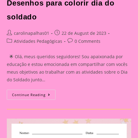
Desenhos para colorir dia do
soldado
Post
Post
carolinapalhas01
22 de August de 2023
author:
published:
Post
Post
Atividades Pedagógicas
0 Comments
category:
comments:
🌟 Olá, meus queridos seguidores! Sou apaixonada por
educação e estou emocionada em compartilhar com vocês
meus objetivos ao trabalhar com as atividades sobre o Dia
do Soldado junto…
Desenhos
Continue Reading
Para
Colorir
Dia
Do
Soldado