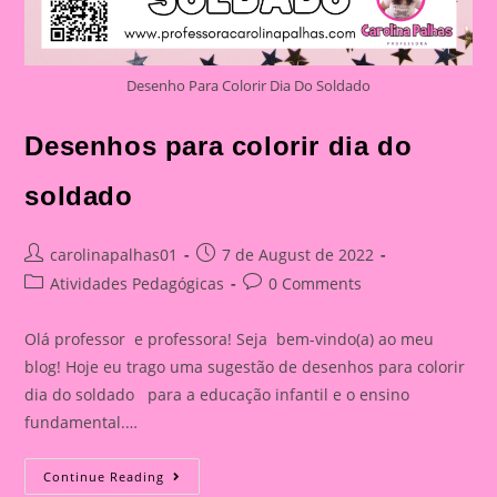
Desenho Para Colorir Dia Do Soldado
Desenhos para colorir dia do
soldado
Post
Post
carolinapalhas01
7 de August de 2022
author:
published:
Post
Post
Atividades Pedagógicas
0 Comments
category:
comments:
Olá professor e professora! Seja bem-vindo(a) ao meu
blog! Hoje eu trago uma sugestão de desenhos para colorir
dia do soldado para a educação infantil e o ensino
fundamental.…
Desenhos
Continue Reading
Para