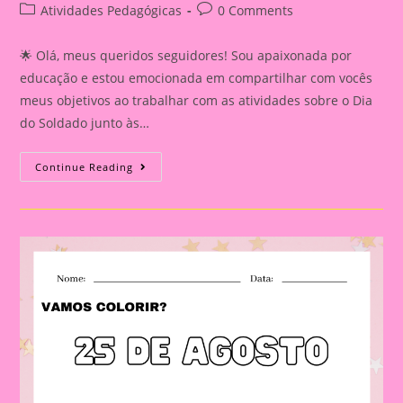
author:
published:
Post
Post
Atividades Pedagógicas
0 Comments
category:
comments:
🌟 Olá, meus queridos seguidores! Sou apaixonada por
educação e estou emocionada em compartilhar com vocês
meus objetivos ao trabalhar com as atividades sobre o Dia
do Soldado junto às…
Modelos
Continue Reading
De
Desenhos
Para
Colorir
Com
O
Tema
Dia
Do
Soldado