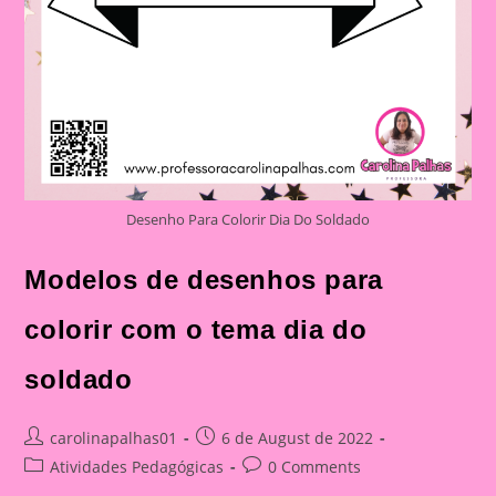
Desenho Para Colorir Dia Do Soldado
Modelos de desenhos para
colorir com o tema dia do
soldado
Post
Post
carolinapalhas01
6 de August de 2022
author:
published:
Post
Post
Atividades Pedagógicas
0 Comments
category:
comments: