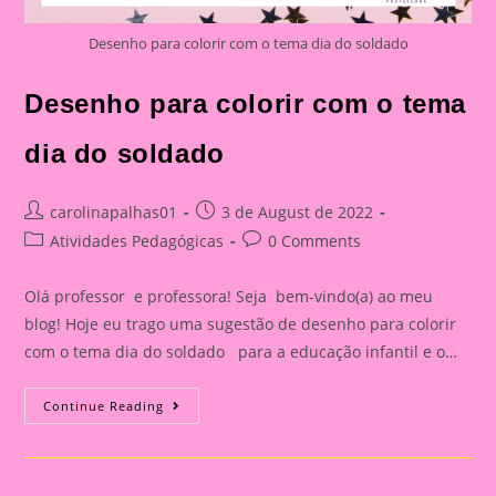
Desenho para colorir com o tema dia do soldado
Desenho para colorir com o tema
dia do soldado
Post
Post
carolinapalhas01
3 de August de 2022
author:
published:
Post
Post
Atividades Pedagógicas
0 Comments
category:
comments:
Olá professor e professora! Seja bem-vindo(a) ao meu
blog! Hoje eu trago uma sugestão de desenho para colorir
com o tema dia do soldado para a educação infantil e o…
Desenho
Continue Reading
Para
Colorir
Com
O
Tema