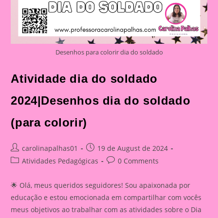
Desenhos para colorir dia do soldado
Atividade dia do soldado
2024|Desenhos dia do soldado
(para colorir)
Post
Post
carolinapalhas01
19 de August de 2024
author:
published:
Post
Post
Atividades Pedagógicas
0 Comments
category:
comments:
🌟 Olá, meus queridos seguidores! Sou apaixonada por
educação e estou emocionada em compartilhar com vocês
meus objetivos ao trabalhar com as atividades sobre o Dia