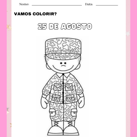
Colorir
Com
O
Tema
Dia
Do
Soldado