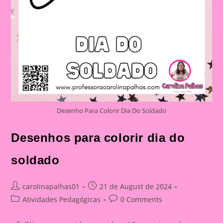
Desenho Para Colorir Dia Do Soldado
Desenhos para colorir dia do
soldado
Post
Post
carolinapalhas01
21 de August de 2024
author:
published:
Post
Post
Atividades Pedagógicas
0 Comments
category:
comments: