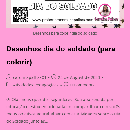
Desenhos para colorir dia do soldado
Desenhos dia do soldado (para
colorir)
Post
Post
carolinapalhas01
24 de August de 2023
author:
published:
Post
Post
Atividades Pedagógicas
0 Comments
category:
comments:
🌟 Olá, meus queridos seguidores! Sou apaixonada por
educação e estou emocionada em compartilhar com vocês
meus objetivos ao trabalhar com as atividades sobre o Dia
do Soldado junto às…