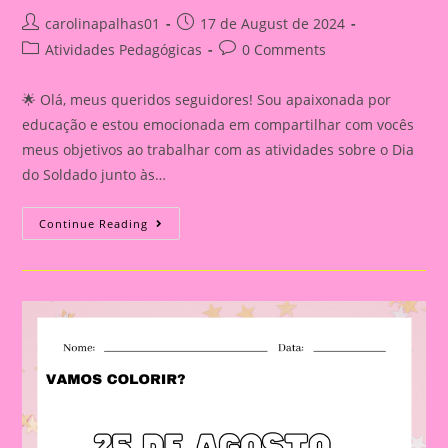
Post
Post
carolinapalhas01
17 de August de 2024
author:
published:
Post
Post
Atividades Pedagógicas
0 Comments
category:
comments:
🌟 Olá, meus queridos seguidores! Sou apaixonada por
educação e estou emocionada em compartilhar com vocês
meus objetivos ao trabalhar com as atividades sobre o Dia
do Soldado junto às…
Atividade
Continue Reading
Dia
Do
Soldade
2024|Desenho
Para
Colorir
Com
O
Tema
Dia
Do
Soldado