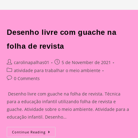
Desenho livre com guache na
folha de revista
Post
Post
carolinapalhas01
5 de November de 2021
author:
published:
Post
atividade para trabalhar o meio ambiente
category:
Post
0 Comments
comments:
Desenho livre com guache na folha de revista. Técnica
para a educação infantil utilizando folha de revista e
guache. Atividade sobre o meio ambiente. Atividade para a
educação infantil. Desenho…
Desenho
Continue Reading
Livre