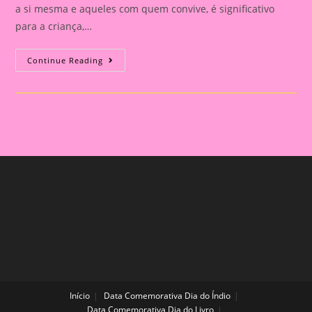
a si mesma e aqueles com quem convive, é significativo
para a criança,…
Desenho
Continue Reading
Da
Figura
Humana
A
Partir
Das
Forma
Geométricas
Início
Data Comemorativa Dia do Índio
Data Comemorativa Dia do Livro