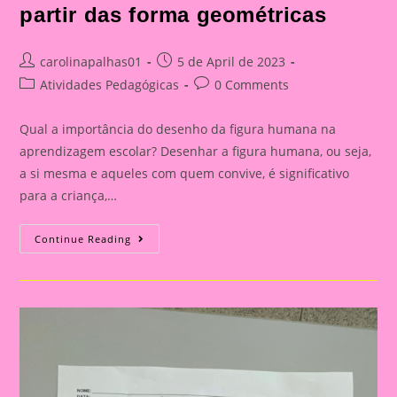
partir das forma geométricas
Post
Post
carolinapalhas01
5 de April de 2023
author:
published:
Post
Post
Atividades Pedagógicas
0 Comments
category:
comments:
Qual a importância do desenho da figura humana na
aprendizagem escolar? Desenhar a figura humana, ou seja,
a si mesma e aqueles com quem convive, é significativo
para a criança,…
Desenho
Continue Reading
Da
Figura
Humana
A
Partir
Das
Forma
Geométricas