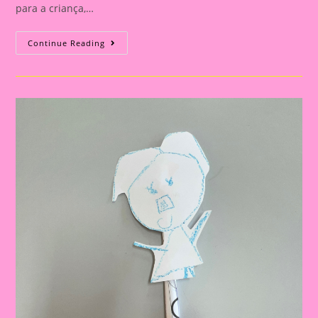
para a criança,…
Desenho
Continue Reading
Da
Figura
Humana
A
Partir
Das
Forma
Geométricas