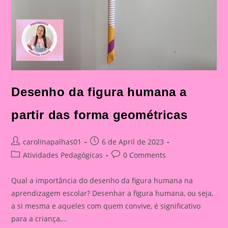
Desenho da figura humana a
partir das forma geométricas
Post
Post
carolinapalhas01
6 de April de 2023
author:
published:
Post
Post
Atividades Pedagógicas
0 Comments
category:
comments:
Qual a importância do desenho da figura humana na
aprendizagem escolar? Desenhar a figura humana, ou seja,
a si mesma e aqueles com quem convive, é significativo
para a criança,…