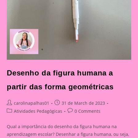
Desenho da figura humana a
partir das forma geométricas
Post
Post
carolinapalhas01
31 de March de 2023
author:
published:
Post
Post
Atividades Pedagógicas
0 Comments
category:
comments:
Qual a importância do desenho da figura humana na
aprendizagem escolar? Desenhar a figura humana, ou seja,