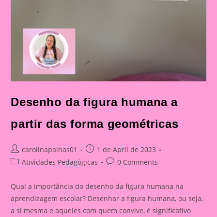
Desenho da figura humana a
partir das forma geométricas
Post
Post
carolinapalhas01
1 de April de 2023
author:
published:
Post
Post
Atividades Pedagógicas
0 Comments
category:
comments:
Qual a importância do desenho da figura humana na
aprendizagem escolar? Desenhar a figura humana, ou seja,
a si mesma e aqueles com quem convive, é significativo