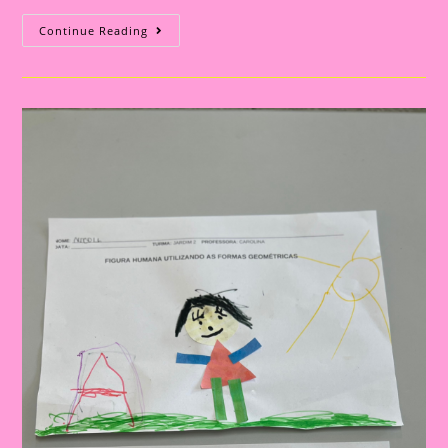
Desenho
Continue Reading
Da
Figura
Humana
A
Partir
Das
Forma
Geométricas