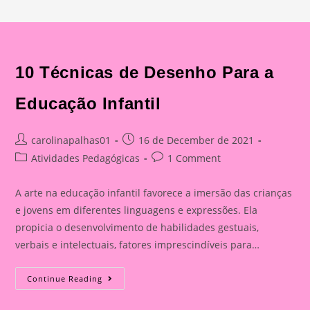
10 Técnicas de Desenho Para a
Educação Infantil
Post
Post
carolinapalhas01
16 de December de 2021
author:
published:
Post
Post
Atividades Pedagógicas
1 Comment
category:
comments:
A arte na educação infantil favorece a imersão das crianças
e jovens em diferentes linguagens e expressões. Ela
propicia o desenvolvimento de habilidades gestuais,
verbais e intelectuais, fatores imprescindíveis para…
10
Continue Reading
Técnicas
De
Desenho