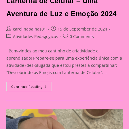
Lanterna de Celular – Uma
Aventura de Luz e Emoção 2024
Post
Post
carolinapalhas01
15 de September de 2024
author:
published:
Post
Post
Atividades Pedagógicas
0 Comments
category:
comments:
Bem-vindos ao meu cantinho de criatividade e
aprendizado! Prepare-se para uma experiência única com a
atividade (des)plugada que estou prestes a compartilhar:
"Descobrindo os Emojis com Lanterna de Celular".…
Atividade
Continue Reading
(Des)plugada:
Descobrindo
Os
Emojis
Com
Lanterna
De
Celular
–
Uma