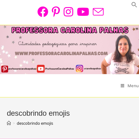
Skip
to
content
Menu
descobrindo emojis
>
descobrindo emojis