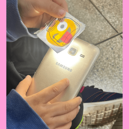
Aventura
De
Luz
E
Emoção
2024