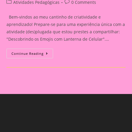
author:
published:
Post
Post
Atividades Pedagógicas
0 Comments
category:
comments:
Bem-vindos ao meu cantinho de criatividade e
aprendizado! Prepare-se para uma experiência única com a
atividade (des)plugada que estou prestes a compartilhar:
"Descobrindo os Emojis com Lanterna de Celular".…
Atividade
Continue Reading
(Des)plugada:
Descobrindo
Os
Emojis
Com
Lanterna
De
Celular
–
Uma
Aventura
De
Luz
E
Emoção