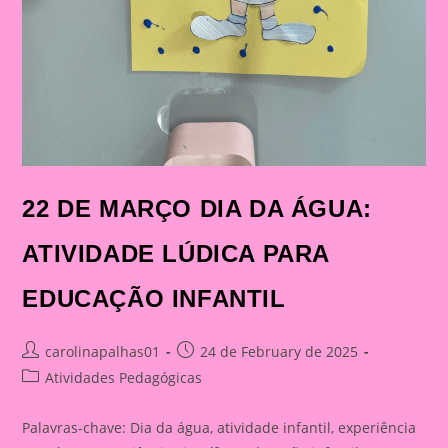
22 DE MARÇO DIA DA ÁGUA:
ATIVIDADE LÚDICA PARA
EDUCAÇÃO INFANTIL
Post
Post
carolinapalhas01
24 de February de 2025
author:
published:
Post
Atividades Pedagógicas
category:
Palavras-chave: Dia da água, atividade infantil, experiência