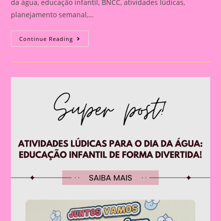
da água, educação infantil, BNCC, atividades lúdicas,
planejamento semanal,…
HISTÓRIA
Continue Reading
INFANTIL
A
VIAGEM
DA
GOTINHA
AZUL:
UMA
HISTÓRIA
ENCANTADORA
PARA
ENSINAR
O
CICLO
DA
ÁGUA
NA
EDUCAÇÃO
INFANTIL