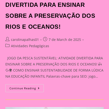
DIVERTIDA PARA ENSINAR
SOBRE A PRESERVAÇÃO DOS
RIOS E OCEANOS!
Post
Post
carolinapalhas01
7 de March de 2025
author:
published:
Post
Atividades Pedagógicas
category:
JOGO DA PESCA SUSTENTÁVEL: ATIVIDADE DIVERTIDA PARA
ENSINAR SOBRE A PRESERVAÇÃO DOS RIOS E OCEANOS! 🎣
💦🌍 COMO ENSINAR SUSTENTABILIDADE DE FORMA LÚDICA
NA EDUCAÇÃO INFANTIL Palavras-chave para SEO: jogo…
JOGO
Continue Reading
DA
PESCA
SUSTENTÁVEL:
ATIVIDADE
DIVERTIDA
PARA