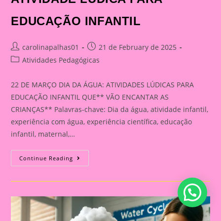
EDUCAÇÃO INFANTIL
Post
Post
carolinapalhas01
21 de February de 2025
author:
published:
Post
Atividades Pedagógicas
category:
22 DE MARÇO DIA DA ÁGUA: ATIVIDADES LÚDICAS PARA
EDUCAÇÃO INFANTIL QUE** VÃO ENCANTAR AS
CRIANÇAS** Palavras-chave: Dia da água, atividade infantil,
experiência com água, experiência científica, educação
infantil, maternal,…
22
Continue Reading
DE
MARÇO
DIA
DA
ÁGUA:
ATIVIDADE
LÚDICA
PARA
EDUCAÇÃO