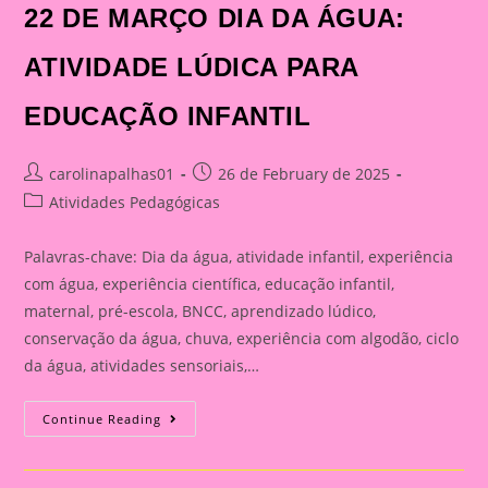
22 DE MARÇO DIA DA ÁGUA:
ATIVIDADE LÚDICA PARA
EDUCAÇÃO INFANTIL
Post
Post
carolinapalhas01
26 de February de 2025
author:
published:
Post
Atividades Pedagógicas
category:
Palavras-chave: Dia da água, atividade infantil, experiência
com água, experiência científica, educação infantil,
maternal, pré-escola, BNCC, aprendizado lúdico,
conservação da água, chuva, experiência com algodão, ciclo
da água, atividades sensoriais,…
22
Continue Reading
DE
MARÇO
DIA
DA