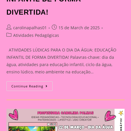
DIVERTIDA!
Post
Post
carolinapalhas01
15 de March de 2025
author:
published:
Post
Atividades Pedagógicas
category:
ATIVIDADES LÚDICAS PARA O DIA DA ÁGUA: EDUCAÇÃO
INFANTIL DE FORMA DIVERTIDA! Palavras-chave: dia da
água, atividades para educação infantil, ciclo da água,
ensino lúdico, meio ambiente na educação…
ATIVIDADES
Continue Reading
LÚDICAS
PARA
O
DIA
DA
ÁGUA:
EDUCAÇÃO
INFANTIL
DE
FORMA