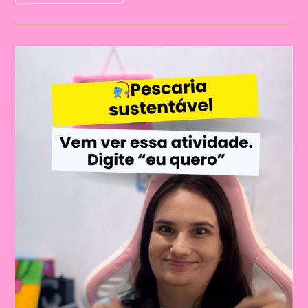
LÚDICA
PARA
ENSINAR
SOBRE
A
PRESERVAÇÃO
DA
ÁGUA!