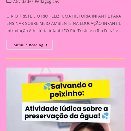
Post
Atividades Pedagógicas
category:
O RIO TRISTE E O RIO FELIZ: UMA HISTÓRIA INFANTIL PARA
ENSINAR SOBRE MEIO AMBIENTE NA EDUCAÇÃO INFANTIL
Introdução A história infantil "O Rio Triste e o Rio Feliz" é…
O
Continue Reading
RIO
TRISTE
E
O
RIO
FELIZ:
UMA
HISTÓRIA
INFANTIL
PARA
ENSINAR
SOBRE
MEIO
AMBIENTE
NA
EDUCAÇÃO
INFANTIL