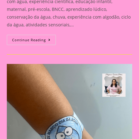
com água, experiência científica, educação infantil,
maternal, pré-escola, BNCC, aprendizado lúdico,
conservação da água, chuva, experiência com algodão, ciclo
da água, atividades sensoriais,…
22
Continue Reading
DE
MARÇO
DIA
DA
ÁGUA:
ATIVIDADE
LÚDICA
PARA
EDUCAÇÃO
INFANTIL