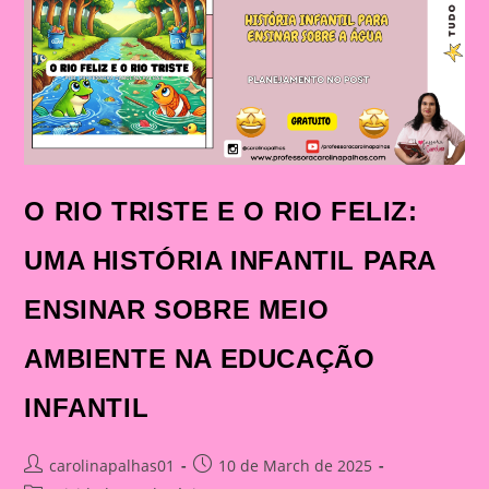
DIVERTIDA!
O RIO TRISTE E O RIO FELIZ:
UMA HISTÓRIA INFANTIL PARA
ENSINAR SOBRE MEIO
AMBIENTE NA EDUCAÇÃO
INFANTIL
Post
Post
carolinapalhas01
10 de March de 2025
author:
published: