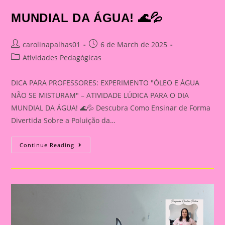
MUNDIAL DA ÁGUA! 🌊💦
Post
Post
carolinapalhas01
6 de March de 2025
author:
published:
Post
Atividades Pedagógicas
category:
DICA PARA PROFESSORES: EXPERIMENTO "ÓLEO E ÁGUA
NÃO SE MISTURAM" – ATIVIDADE LÚDICA PARA O DIA
MUNDIAL DA ÁGUA! 🌊💦 Descubra Como Ensinar de Forma
Divertida Sobre a Poluição da…
DICA
Continue Reading
PARA
PROFESSORES:
EXPERIMENTO
“ÓLEO
E
ÁGUA
NÃO
SE
MISTURAM”
–
ATIVIDADE