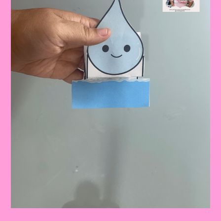
LÚDICA
PARA
O
DIA
MUNDIAL
DA
ÁGUA!
🌊
💦