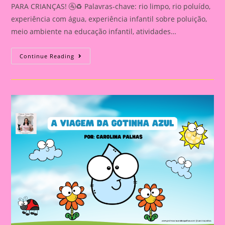
PARA CRIANÇAS! 🚰♻️ Palavras-chave: rio limpo, rio poluído,
experiência com água, experiência infantil sobre poluição,
meio ambiente na educação infantil, atividades…
RIO
Continue Reading
LIMPO
X
RIO
POLUÍDO
–
EXPERIÊNCIA
INCRÍVEL
PARA
CRIANÇAS!