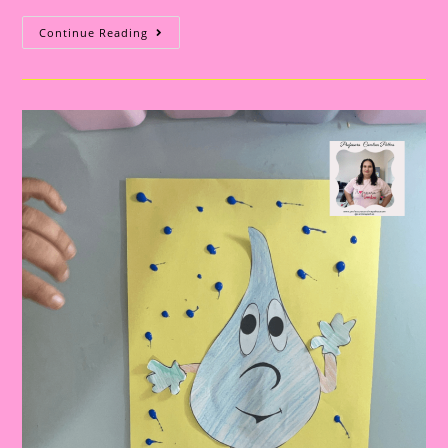
22
Continue Reading
DE
MARÇO
DIA
DA
ÁGUA:
ATIVIDADE
LÚDICA
PARA
EDUCAÇÃO
INFANTIL