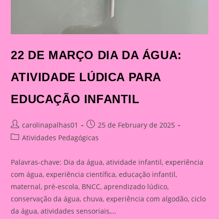
22 DE MARÇO DIA DA ÁGUA:
ATIVIDADE LÚDICA PARA
EDUCAÇÃO INFANTIL
Post
Post
carolinapalhas01
25 de February de 2025
author:
published:
Post
Atividades Pedagógicas
category:
Palavras-chave: Dia da água, atividade infantil, experiência
com água, experiência científica, educação infantil,
maternal, pré-escola, BNCC, aprendizado lúdico,
conservação da água, chuva, experiência com algodão, ciclo
da água, atividades sensoriais,…