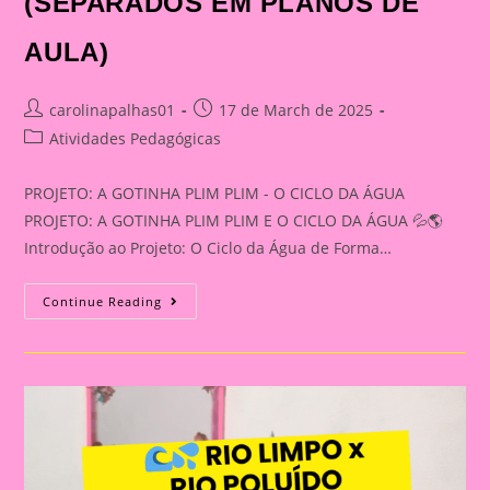
(SEPARADOS EM PLANOS DE
AULA)
Post
Post
carolinapalhas01
17 de March de 2025
author:
published:
Post
Atividades Pedagógicas
category:
PROJETO: A GOTINHA PLIM PLIM - O CICLO DA ÁGUA
PROJETO: A GOTINHA PLIM PLIM E O CICLO DA ÁGUA 💦🌎
Introdução ao Projeto: O Ciclo da Água de Forma…
PROJETO:
Continue Reading
A
GOTINHA
PLIM
PLIM
E
O
CICLO
DA
ÁGUA
(SEPARADOS
EM
PLANOS