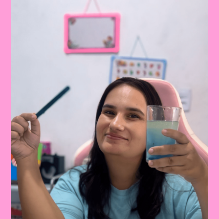
ENSINAR
SOBRE
A
PRESERVAÇÃO
DOS
RIOS
E
OCEANOS!