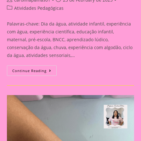
author:
published:
Post
Atividades Pedagógicas
category:
Palavras-chave: Dia da água, atividade infantil, experiência
com água, experiência científica, educação infantil,
maternal, pré-escola, BNCC, aprendizado lúdico,
conservação da água, chuva, experiência com algodão, ciclo
da água, atividades sensoriais,…
22
Continue Reading
DE
MARÇO
DIA
DA
ÁGUA:
ATIVIDADE
LÚDICA
PARA
EDUCAÇÃO
INFANTIL