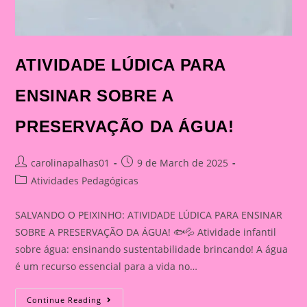
ATIVIDADE LÚDICA PARA
ENSINAR SOBRE A
PRESERVAÇÃO DA ÁGUA!
Post
Post
carolinapalhas01
9 de March de 2025
author:
published:
Post
Atividades Pedagógicas
category:
SALVANDO O PEIXINHO: ATIVIDADE LÚDICA PARA ENSINAR
SOBRE A PRESERVAÇÃO DA ÁGUA! 🐟💦 Atividade infantil
sobre água: ensinando sustentabilidade brincando! A água
é um recurso essencial para a vida no…
ATIVIDADE
Continue Reading