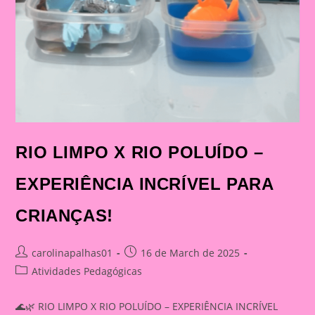
RIO LIMPO X RIO POLUÍDO –
EXPERIÊNCIA INCRÍVEL PARA
CRIANÇAS!
Post
Post
carolinapalhas01
16 de March de 2025
author:
published:
Post
Atividades Pedagógicas
category:
🌊🌿 RIO LIMPO X RIO POLUÍDO – EXPERIÊNCIA INCRÍVEL