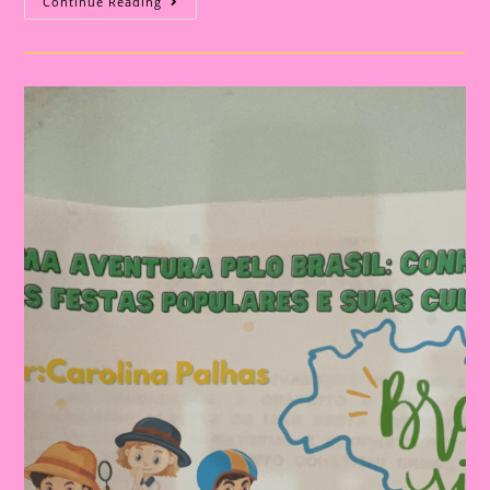
História
Continue Reading
Em
Cartaz
Sobre
Festas
Populares
No
Brasil