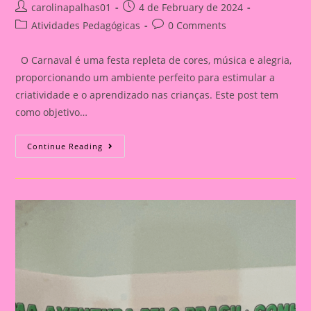
Post
Post
carolinapalhas01
4 de February de 2024
author:
published:
Post
Post
Atividades Pedagógicas
0 Comments
category:
comments:
O Carnaval é uma festa repleta de cores, música e alegria,
proporcionando um ambiente perfeito para estimular a
criatividade e o aprendizado nas crianças. Este post tem
como objetivo…
Apostila
Continue Reading
Com
Atividades
Sobre
Festas
Populares
No
Brasil