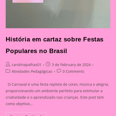
História em cartaz sobre Festas
Populares no Brasil
Post
Post
carolinapalhas01
3 de February de 2024
author:
published:
Post
Post
Atividades Pedagógicas
0 Comments
category:
comments:
O Carnaval é uma festa repleta de cores, música e alegria,
proporcionando um ambiente perfeito para estimular a
criatividade e o aprendizado nas crianças. Este post tem
como objetivo…