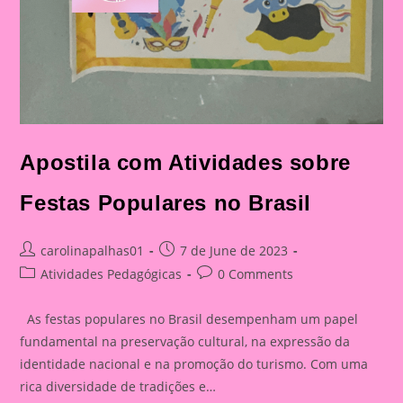
Apostila com Atividades sobre
Festas Populares no Brasil
Post
Post
carolinapalhas01
7 de June de 2023
author:
published:
Post
Post
Atividades Pedagógicas
0 Comments
category:
comments:
As festas populares no Brasil desempenham um papel
fundamental na preservação cultural, na expressão da
identidade nacional e na promoção do turismo. Com uma
rica diversidade de tradições e…