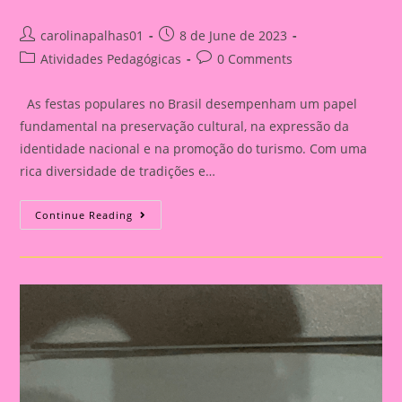
Post
Post
carolinapalhas01
8 de June de 2023
author:
published:
Post
Post
Atividades Pedagógicas
0 Comments
category:
comments:
As festas populares no Brasil desempenham um papel
fundamental na preservação cultural, na expressão da
identidade nacional e na promoção do turismo. Com uma
rica diversidade de tradições e…
História
Continue Reading
Em
Cartaz
Sobre
Festas
Populares
No
Brasil