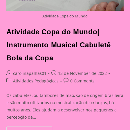
Atividade Copa do Mundo
Atividade Copa do Mundo|
Instrumento Musical Cabuletê
Bola da Copa
Post
Post
carolinapalhas01
13 de November de 2022
author:
published:
Post
Post
Atividades Pedagógicas
0 Comments
category:
comments:
Os cabuletês, ou tambores de mão, são de origem brasileira
e são muito utilizados na musicalização de crianças, há
muitos anos. Eles ajudam a desenvolver nos pequenos a
percepção de…