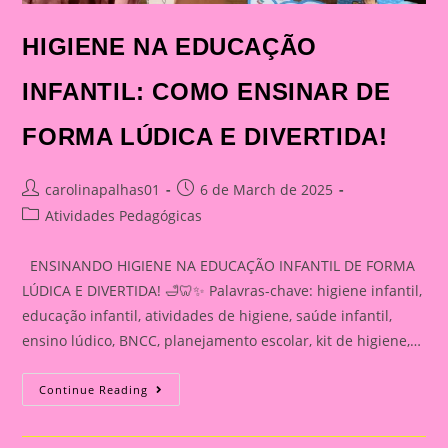
HIGIENE NA EDUCAÇÃO
INFANTIL: COMO ENSINAR DE
FORMA LÚDICA E DIVERTIDA!
Post
Post
carolinapalhas01
6 de March de 2025
author:
published:
Post
Atividades Pedagógicas
category:
ENSINANDO HIGIENE NA EDUCAÇÃO INFANTIL DE FORMA
LÚDICA E DIVERTIDA! 🛁🦷✨ Palavras-chave: higiene infantil,
educação infantil, atividades de higiene, saúde infantil,
ensino lúdico, BNCC, planejamento escolar, kit de higiene,…
HIGIENE
Continue Reading
NA
EDUCAÇÃO
INFANTIL:
COMO