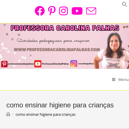
Skip
to
content
Menu
como ensinar higiene para crianças
>
como ensinar higiene para crianças