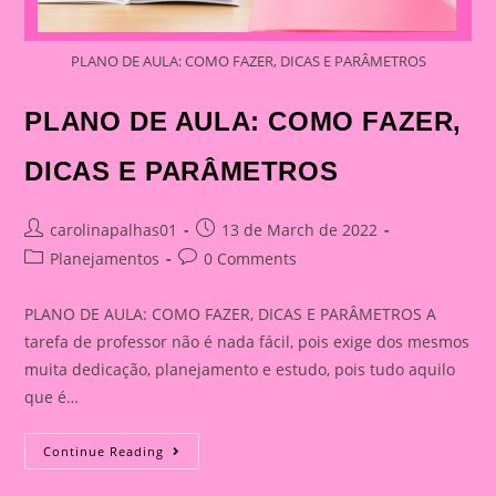
PLANO DE AULA: COMO FAZER, DICAS E PARÂMETROS
PLANO DE AULA: COMO FAZER,
DICAS E PARÂMETROS
Post
Post
carolinapalhas01
13 de March de 2022
author:
published:
Post
Post
Planejamentos
0 Comments
category:
comments:
PLANO DE AULA: COMO FAZER, DICAS E PARÂMETROS A
tarefa de professor não é nada fácil, pois exige dos mesmos
muita dedicação, planejamento e estudo, pois tudo aquilo
que é…
PLANO
Continue Reading
DE
AULA: