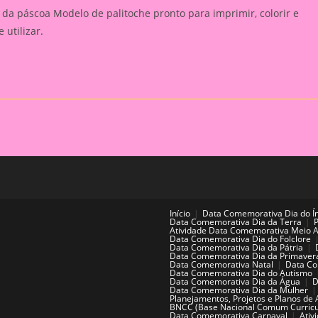
da páscoa Modelo de palitoche pronto para imprimir, colorir e
e utilizar.
Início
Data Comemorativa Dia do Í
Data Comemorativa Dia da Terra
Atividade Data Comemorativa Meio 
Data Comemorativa Dia do Folclore
Data Comemorativa Dia da Pátria
Data Comemorativa Dia da Primaver
Data Comemorativa Natal
Data Co
Data Comemorativa Dia do Autismo
Data Comemorativa Dia da Água
D
Data Comemorativa Dia da Mulher
Planejamentos, Projetos e Planos de 
BNCC (Base Nacional Comum Curricu
Data Comemorativa Carnaval
Ativ