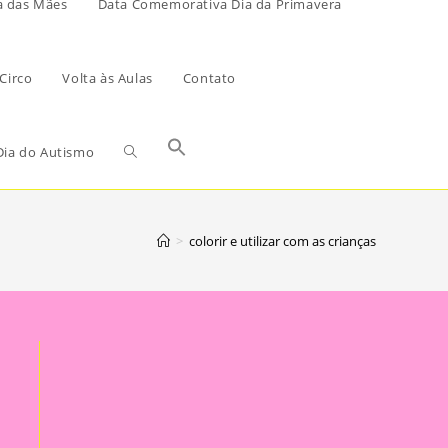
a das Mães
Data Comemorativa Dia da Primavera
Circo
Volta às Aulas
Contato
ia do Autismo
>
colorir e utilizar com as crianças