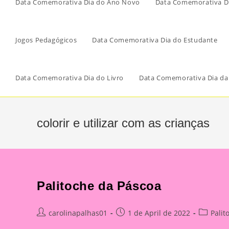
Data Comemorativa Dia do Ano Novo
Data Comemorativa Di
Jogos Pedagógicos
Data Comemorativa Dia do Estudante
Data Comemorativa Dia do Livro
Data Comemorativa Dia da
colorir e utilizar com as crianças
Palitoche da Páscoa
Post
Post
Post
carolinapalhas01
1 de April de 2022
Palit
author:
published:
category