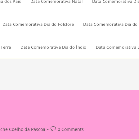
a dos Pais
Data Comemorativa Natal
Data Comemorativa Di
Data Comemorativa Dia do Folclore
Data Comemorativa Dia do 
 Terra
Data Comemorativa Dia do Índio
Data Comemorativa D
Post
oche Coelho da Páscoa
0 Comments
:
comments: