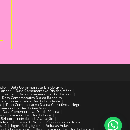
ndio
Data Comemorativa Dia do Livro
Planner
Data Comemorativa Dia das Mães
Ambiente
Data Comemorativa Dia dos Pais
Data Comemorativa Dia da Bandeira
Data Comemorativa Dia do Estudante
a
Data Comemorativa Dia da Consciência Negra
memorativa Dia do Ano Novo
Data Comemorativa Dia da Páscoa
ata Comemorativa Dia do Circo
Relatório Individual de Avaliação
Aulas
Técnicas de Artes
Atividades com Nome
lar)
Jogos Pedagógicos
Volta às Aulas
idades Pedagógicas
Data Comemorativa Dia da Escola