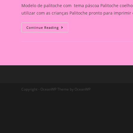
Modelo de palitoche com tema páscoa Palitoche coelho 
utilizar com as crianças Palitoche pronto para imprimir 
Palitoche
Continue Reading
Da
Páscoa
Copyright - OceanWP Theme by OceanWP