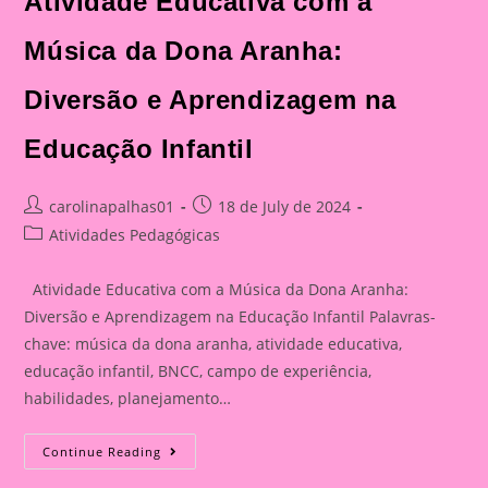
Atividade Educativa com a
Música da Dona Aranha:
Diversão e Aprendizagem na
Educação Infantil
Post
Post
carolinapalhas01
18 de July de 2024
author:
published:
Post
Atividades Pedagógicas
category:
Atividade Educativa com a Música da Dona Aranha:
Diversão e Aprendizagem na Educação Infantil Palavras-
chave: música da dona aranha, atividade educativa,
educação infantil, BNCC, campo de experiência,
habilidades, planejamento…
Atividade
Continue Reading
Educativa
Com