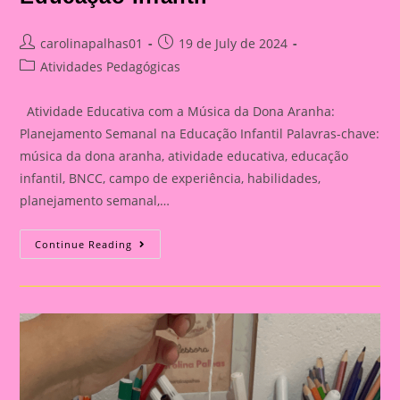
Post
Post
carolinapalhas01
19 de July de 2024
author:
published:
Post
Atividades Pedagógicas
category:
Atividade Educativa com a Música da Dona Aranha:
Planejamento Semanal na Educação Infantil Palavras-chave:
música da dona aranha, atividade educativa, educação
infantil, BNCC, campo de experiência, habilidades,
planejamento semanal,…
Atividade
Continue Reading
Educativa
Com
A
Música
Da
Dona
Aranha
Mais
Planejamento
Semanal
Na
Educação