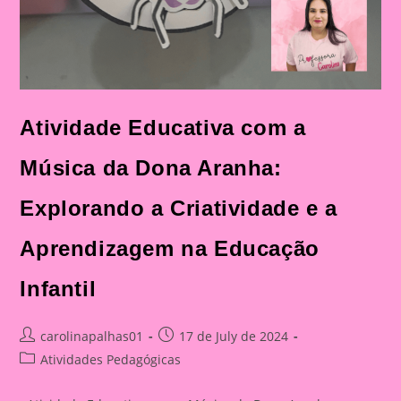
Atividade Educativa com a
Música da Dona Aranha:
Explorando a Criatividade e a
Aprendizagem na Educação
Infantil
Post
Post
carolinapalhas01
17 de July de 2024
author:
published:
Post
Atividades Pedagógicas
category: