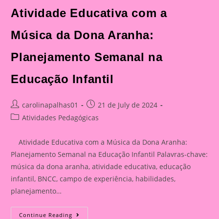
Atividade Educativa com a
Música da Dona Aranha:
Planejamento Semanal na
Educação Infantil
Post
Post
carolinapalhas01
21 de July de 2024
author:
published:
Post
Atividades Pedagógicas
category:
Atividade Educativa com a Música da Dona Aranha:
Planejamento Semanal na Educação Infantil Palavras-chave:
música da dona aranha, atividade educativa, educação
infantil, BNCC, campo de experiência, habilidades,
planejamento…
Atividade
Continue Reading