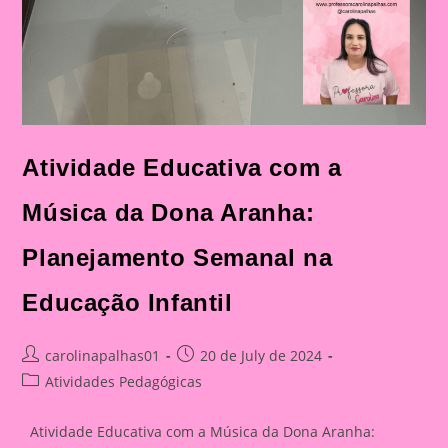
Atividade Educativa com a
Música da Dona Aranha:
Planejamento Semanal na
Educação Infantil
Post
Post
carolinapalhas01
20 de July de 2024
author:
published:
Post
Atividades Pedagógicas
category:
Atividade Educativa com a Música da Dona Aranha: