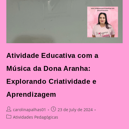
Atividade Educativa com a
Música da Dona Aranha:
Explorando Criatividade e
Aprendizagem
Post
Post
carolinapalhas01
23 de July de 2024
author:
published:
Post
Atividades Pedagógicas
category: