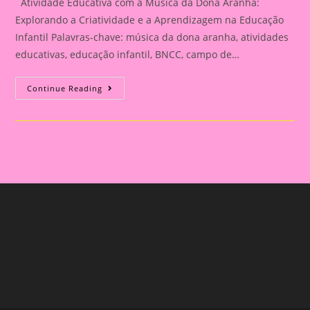
Atividade Educativa com a Música da Dona Aranha:
Explorando a Criatividade e a Aprendizagem na Educação
Infantil Palavras-chave: música da dona aranha, atividades
educativas, educação infantil, BNCC, campo de…
Atividade
Continue Reading
Educativa
Com
A
Música
Da
Dona
Aranha:
Explorando
A
Criatividade
E
A
Aprendizagem
Na
Educação
Infantil