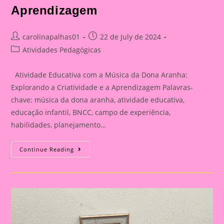
Aprendizagem
Post
Post
carolinapalhas01
22 de July de 2024
author:
published:
Post
Atividades Pedagógicas
category:
Atividade Educativa com a Música da Dona Aranha:
Explorando a Criatividade e a Aprendizagem Palavras-
chave: música da dona aranha, atividade educativa,
educação infantil, BNCC, campo de experiência,
habilidades, planejamento…
Atividade
Continue Reading
Educativa
Com
A
Música
Da
Dona
Aranha:
Explorando
A
Criatividade