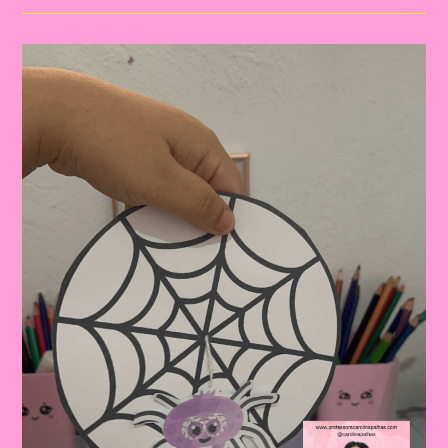
A
Música
Da
Dona
Aranha:
Diversão
E
Aprendizagem
Na
Educação
Infantil