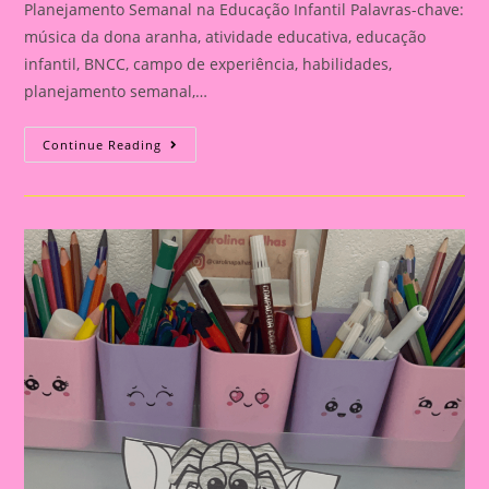
Planejamento Semanal na Educação Infantil Palavras-chave:
música da dona aranha, atividade educativa, educação
infantil, BNCC, campo de experiência, habilidades,
planejamento semanal,…
Atividade
Continue Reading
Educativa
Com
A
Música
Da
Dona
Aranha:
Planejamento
Semanal
Na
Educação
Infantil