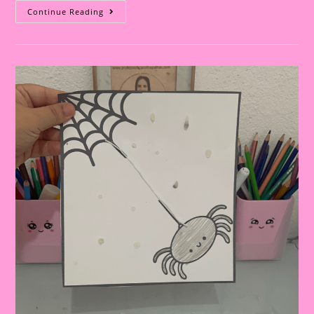
Atividade
Continue Reading
Educativa
Com
A
Música
Da
Dona
Aranha:
Planejamento
Semanal
Para
Educação
Infantil