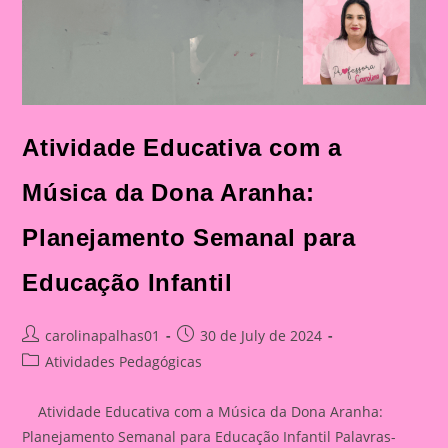
Atividade Educativa com a
Música da Dona Aranha:
Planejamento Semanal para
Educação Infantil
Post
Post
carolinapalhas01
30 de July de 2024
author:
published:
Post
Atividades Pedagógicas
category:
Atividade Educativa com a Música da Dona Aranha:
Planejamento Semanal para Educação Infantil Palavras-