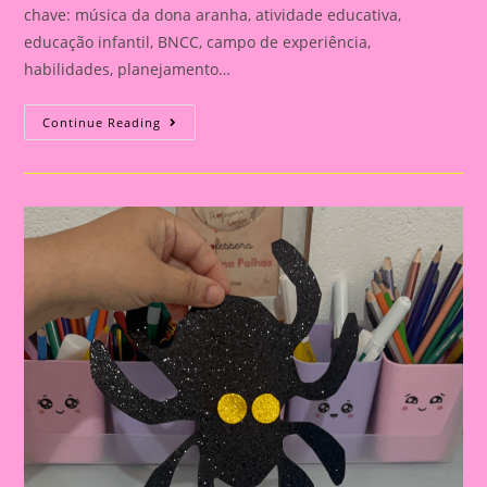
chave: música da dona aranha, atividade educativa,
educação infantil, BNCC, campo de experiência,
habilidades, planejamento…
Atividade
Continue Reading
Educativa
Com
A
Música
Da
Dona
Aranha:
Planejamento
Semanal
Para
Educação
Infantil