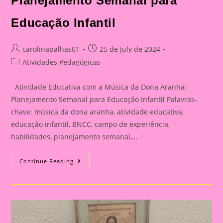
Planejamento Semanal para
Educação Infantil
Post
Post
carolinapalhas01
25 de July de 2024
author:
published:
Post
Atividades Pedagógicas
category:
Atividade Educativa com a Música da Dona Aranha:
Planejamento Semanal para Educação Infantil Palavras-
chave: música da dona aranha, atividade educativa,
educação infantil, BNCC, campo de experiência,
habilidades, planejamento semanal,…
Atividade
Continue Reading
Educativa
Com
A
Música
Da
Dona
Aranha:
Planejamento