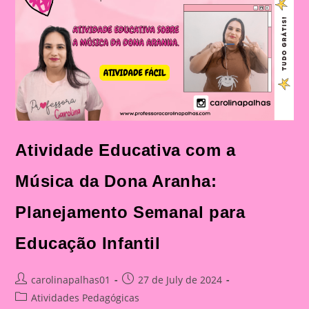
Para
Educação
Infantil
Atividade Educativa com a
Música da Dona Aranha:
Planejamento Semanal para
Educação Infantil
Post
Post
carolinapalhas01
27 de July de 2024
author:
published:
Post
Atividades Pedagógicas