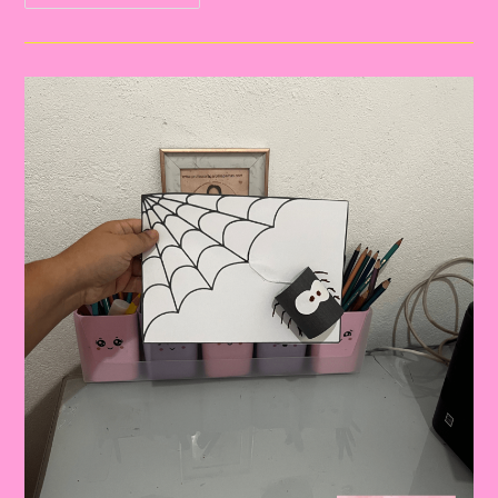
Educativa
Com
A
Música
Da
Dona
Aranha:
Planejamento
Semanal
Na
Educação
Infantil