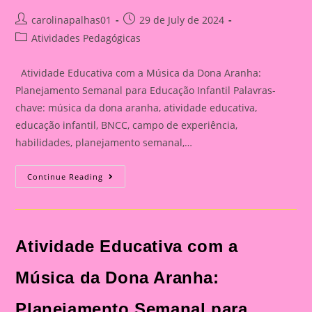
Post
Post
carolinapalhas01
29 de July de 2024
author:
published:
Post
Atividades Pedagógicas
category:
Atividade Educativa com a Música da Dona Aranha:
Planejamento Semanal para Educação Infantil Palavras-
chave: música da dona aranha, atividade educativa,
educação infantil, BNCC, campo de experiência,
habilidades, planejamento semanal,…
Atividade
Continue Reading
Educativa
Com
A
Música
Da
Dona
Atividade Educativa com a
Aranha:
Planejamento
Semanal
Para
Música da Dona Aranha:
Educação
Infantil
Planejamento Semanal para