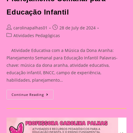
Educação Infantil
Post
Post
carolinapalhas01
28 de July de 2024
author:
published:
Post
Atividades Pedagógicas
category:
Atividade Educativa com a Música da Dona Aranha:
Planejamento Semanal para Educação Infantil Palavras-
chave: música da dona aranha, atividade educativa,
educação infantil, BNCC, campo de experiência,
habilidades, planejamento…
Atividade
Continue Reading
Educativa
Com
A
Música
Da
Dona
Aranha:
Planejamento
Semanal