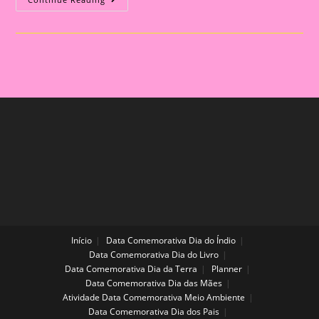
Das
Vogais
Em
Formato
De
Trem
Para
A
Sala
Da
Educação
Infantil
E
Alfabetização
Início
Data Comemorativa Dia do Índio
Data Comemorativa Dia do Livro
Data Comemorativa Dia da Terra
Planner
Data Comemorativa Dia das Mães
Atividade Data Comemorativa Meio Ambiente
Data Comemorativa Dia dos Pais