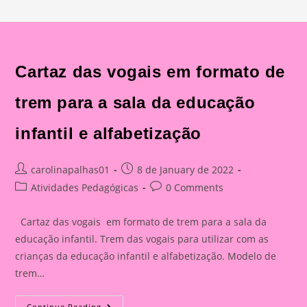
Cartaz das vogais em formato de
trem para a sala da educação
infantil e alfabetização
Post
Post
carolinapalhas01
8 de January de 2022
author:
published:
Post
Post
Atividades Pedagógicas
0 Comments
category:
comments:
Cartaz das vogais em formato de trem para a sala da
educação infantil. Trem das vogais para utilizar com as
crianças da educação infantil e alfabetização. Modelo de
trem…
Cartaz
Continue Reading