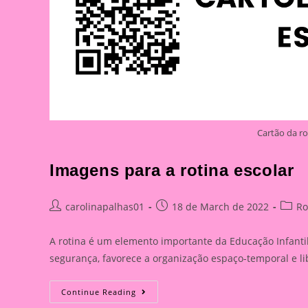
Cartão da ro
Imagens para a rotina escolar
Post
Post
Post
carolinapalhas01
18 de March de 2022
Ro
author:
published:
catego
A rotina é um elemento importante da Educação Infantil
segurança, favorece a organização espaço-temporal e l
Imagens
Continue Reading
Para