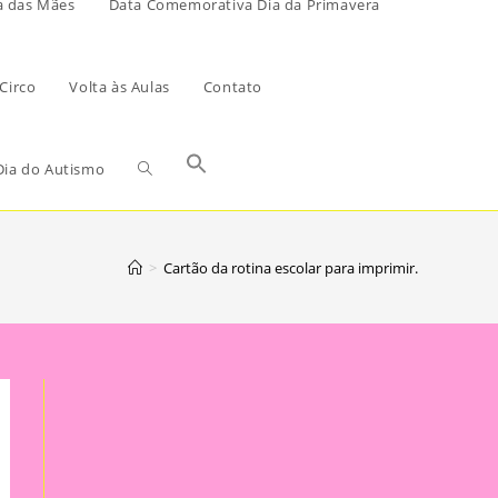
a das Mães
Data Comemorativa Dia da Primavera
Circo
Volta às Aulas
Contato
ia do Autismo
>
Cartão da rotina escolar para imprimir.