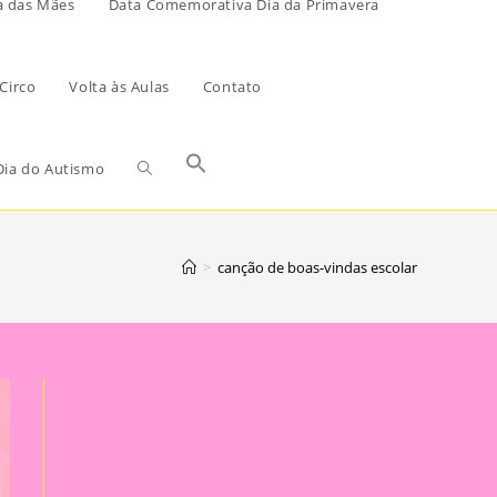
a das Mães
Data Comemorativa Dia da Primavera
Circo
Volta às Aulas
Contato
ia do Autismo
>
canção de boas-vindas escolar