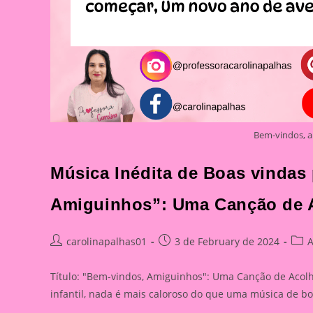
Bem-vindos, a
Música Inédita de Boas vindas 
Amiguinhos”: Uma Canção de 
Post
Post
Post
carolinapalhas01
3 de February de 2024
A
author:
published:
cate
Título: "Bem-vindos, Amiguinhos": Uma Canção de Acol
infantil, nada é mais caloroso do que uma música de b