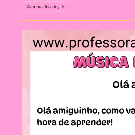
Música
Continue Reading
Inédita
De
Boas
Vindas
Para
A
Educação
Infantil|Bem-
Vindos,
Amiguinhos”:
Uma
Canção
De
Acolhimento
Que
Encanta
E
Educa