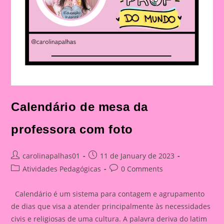
Calendário de mesa da
professora com foto
Post
Post
carolinapalhas01
11 de January de 2023
author:
published:
Post
Post
Atividades Pedagógicas
0 Comments
category:
comments:
Calendário é um sistema para contagem e agrupamento
de dias que visa a atender principalmente às necessidades
civis e religiosas de uma cultura. A palavra deriva do latim