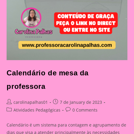
Calendário de mesa da
professora
Post
Post
carolinapalhas01
7 de January de 2023
author:
published:
Post
Post
Atividades Pedagógicas
0 Comments
category:
comments:
Calendário é um sistema para contagem e agrupamento de
dias que visa a atender principalmente às necessidades