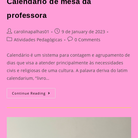
Calendário de mesa da
professora
Post
Post
carolinapalhas01
9 de January de 2023
author:
published:
Post
Post
Atividades Pedagógicas
0 Comments
category:
comments:
Calendário é um sistema para contagem e agrupamento de
dias que visa a atender principalmente às necessidades
civis e religiosas de uma cultura. A palavra deriva do latim
calendarium, "livro…
Calendário
Continue Reading
De
Mesa
Da
Professora