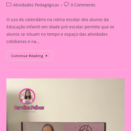
author:
published:
Post
Post
Atividades Pedagógicas
0 Comments
category:
comments:
O uso do calendário na rotina escolar dos alunos da
Educação Infantil em idade pré-escolar permite que os
alunos se situam no tempo e espaço das atividades
cotidianas e na…
Calendário
Continue Reading
De
Parede
Escolar
Mês
A
Mês