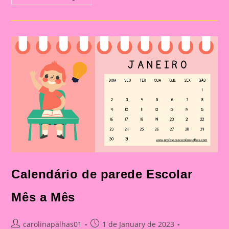
De
Parede
Escolar
Mês
A
Mês
Com
O
Tema
Animais
Calendário de parede Escolar
Mês a Mês
Post
Post
carolinapalhas01
1 de January de 2023