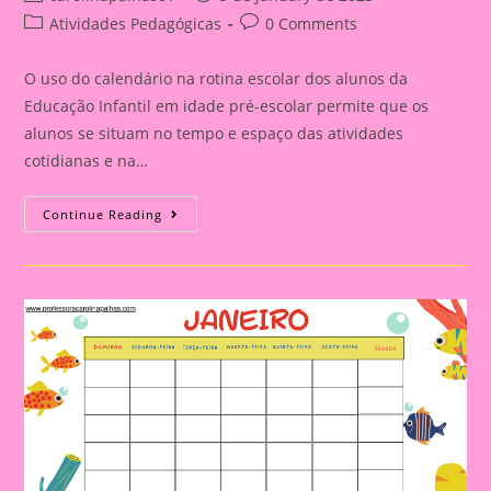
author:
published:
Post
Post
Atividades Pedagógicas
0 Comments
category:
comments:
O uso do calendário na rotina escolar dos alunos da
Educação Infantil em idade pré-escolar permite que os
alunos se situam no tempo e espaço das atividades
cotidianas e na…
Calendário
Continue Reading
Mês
A
Mês
Com
O
Tema
Monstros