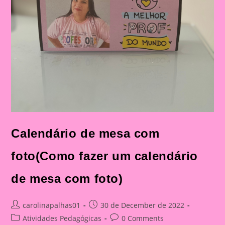
Calendário de mesa com
foto(Como fazer um calendário
de mesa com foto)
Post
Post
carolinapalhas01
30 de December de 2022
author:
published:
Post
Post
Atividades Pedagógicas
0 Comments