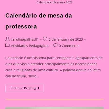
Calendário de mesa 2023
Calendário de mesa da
professora
Post
Post
carolinapalhas01
6 de January de 2023
author:
published:
Post
Post
Atividades Pedagógicas
0 Comments
category:
comments:
Calendário é um sistema para contagem e agrupamento de
dias que visa a atender principalmente às necessidades
civis e religiosas de uma cultura. A palavra deriva do latim
calendarium, "livro…
Calendário
Continue Reading
De
Mesa
Da
Professora