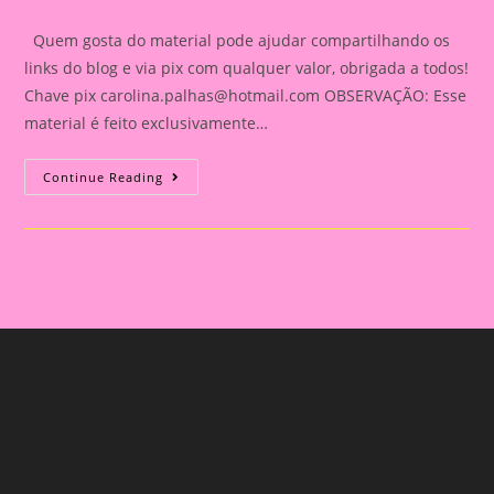
category:
comments:
Quem gosta do material pode ajudar compartilhando os
links do blog e via pix com qualquer valor, obrigada a todos!
Chave pix
carolina.palhas@hotmail.com
OBSERVAÇÃO: Esse
material é feito exclusivamente…
Calendário
Continue Reading
De
Mesa
Com
Foto(Como
Fazer
Um
Calendário
De
Mesa
Com
Foto)