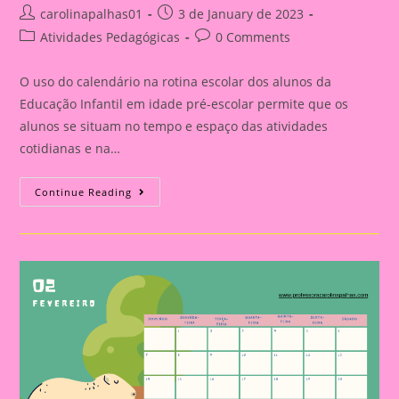
Post
Post
carolinapalhas01
3 de January de 2023
author:
published:
Post
Post
Atividades Pedagógicas
0 Comments
category:
comments:
O uso do calendário na rotina escolar dos alunos da
Educação Infantil em idade pré-escolar permite que os
alunos se situam no tempo e espaço das atividades
cotidianas e na…
Calendário
Continue Reading
De
Parede
Escolar
Mês
A
Mês(Lápis)