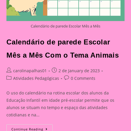
Calendário de parede Escolar Mês a Mês
Calendário de parede Escolar
Mês a Mês Com o Tema Animais
Post
Post
carolinapalhas01
2 de January de 2023
author:
published:
Post
Post
Atividades Pedagógicas
0 Comments
category:
comments:
O uso do calendário na rotina escolar dos alunos da
Educação Infantil em idade pré-escolar permite que os
alunos se situam no tempo e espaço das atividades
cotidianas e na…
Calendário
Continue Reading