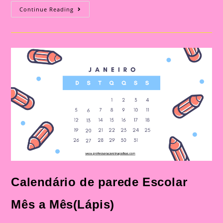
Calendário
Continue Reading
Mês
A
Mês
Para
Preencher
Com
O
Tema
Fundo
Do
Mar
Calendário de parede Escolar
Mês a Mês(Lápis)