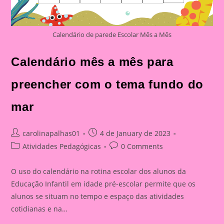
Calendário de parede Escolar Mês a Mês
Calendário mês a mês para
preencher com o tema fundo do
mar
Post
Post
carolinapalhas01
4 de January de 2023
author:
published:
Post
Post
Atividades Pedagógicas
0 Comments
category:
comments:
O uso do calendário na rotina escolar dos alunos da
Educação Infantil em idade pré-escolar permite que os
alunos se situam no tempo e espaço das atividades
cotidianas e na…