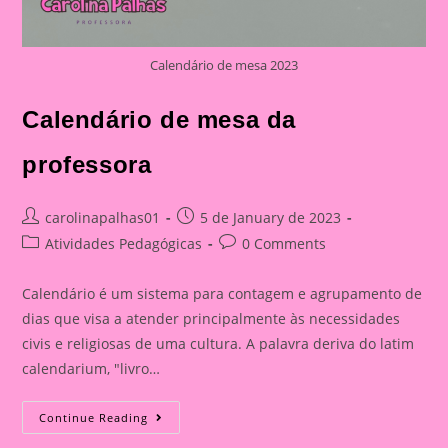
Calendário de mesa 2023
Calendário de mesa da
professora
Post
Post
carolinapalhas01
5 de January de 2023
author:
published:
Post
Post
Atividades Pedagógicas
0 Comments
category:
comments:
Calendário é um sistema para contagem e agrupamento de
dias que visa a atender principalmente às necessidades
civis e religiosas de uma cultura. A palavra deriva do latim
calendarium, "livro…
Calendário
Continue Reading
De
Mesa