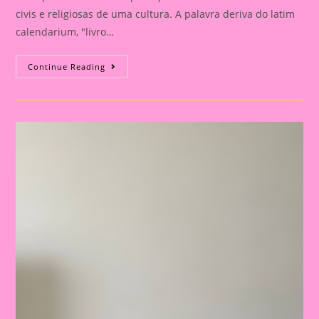
civis e religiosas de uma cultura. A palavra deriva do latim
calendarium, "livro…
Calendário
Continue Reading
De
Mesa
Da
Professora