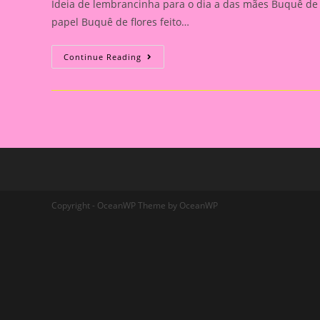
Ideia de lembrancinha para o dia a das mães Buquê de 
papel Buquê de flores feito…
Buquê
Continue Reading
De
Flores
De
E.V.A
E
Papel
Para
O
Dia
Das
Mães
Copyright - OceanWP Theme by OceanWP