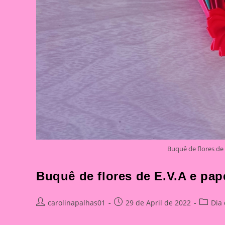
Buquê de flores de 
Buquê de flores de E.V.A e pap
Post
Post
Post
carolinapalhas01
29 de April de 2022
Dia
author:
published:
categor