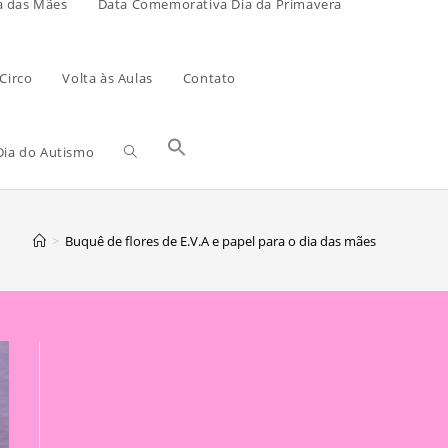
a das Mães
Data Comemorativa Dia da Primavera
Circo
Volta às Aulas
Contato
ia do Autismo
>
Buquê de flores de E.V.A e papel para o dia das mães