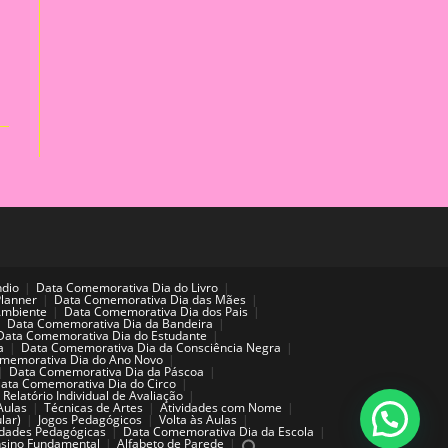
ndio
Data Comemorativa Dia do Livro
Planner
Data Comemorativa Dia das Mães
Ambiente
Data Comemorativa Dia dos Pais
Data Comemorativa Dia da Bandeira
Data Comemorativa Dia do Estudante
a
Data Comemorativa Dia da Consciência Negra
memorativa Dia do Ano Novo
Data Comemorativa Dia da Páscoa
ata Comemorativa Dia do Circo
Relatório Individual de Avaliação
Aulas
Técnicas de Artes
Atividades com Nome
lar)
Jogos Pedagógicos
Volta às Aulas
idades Pedagógicas
Data Comemorativa Dia da Escola
sino Fundamental
Alfabeto de Parede