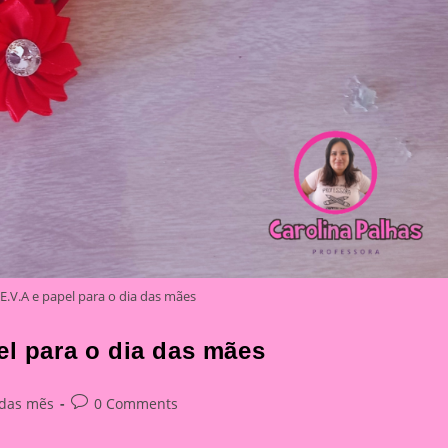
E.V.A e papel para o dia das mães
el para o dia das mães
Post
 das mẽs
0 Comments
y:
comments: