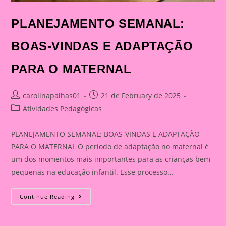
PLANEJAMENTO SEMANAL:
BOAS-VINDAS E ADAPTAÇÃO
PARA O MATERNAL
Post
Post
carolinapalhas01
21 de February de 2025
author:
published:
Post
Atividades Pedagógicas
category:
PLANEJAMENTO SEMANAL: BOAS-VINDAS E ADAPTAÇÃO
PARA O MATERNAL O período de adaptação no maternal é
um dos momentos mais importantes para as crianças bem
pequenas na educação infantil. Esse processo…
PLANEJAMENTO
Continue Reading
SEMANAL:
BOAS-
VINDAS
E