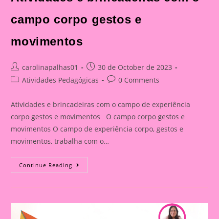
campo corpo gestos e
movimentos
Post
Post
carolinapalhas01
30 de October de 2023
author:
published:
Post
Post
Atividades Pedagógicas
0 Comments
category:
comments:
Atividades e brincadeiras com o campo de experiência
corpo gestos e movimentos O campo corpo gestos e
movimentos O campo de experiência corpo, gestos e
movimentos, trabalha com o…
Atividades
Continue Reading
E
Brincadeiras
Com
O
Campo
Corpo
Gestos