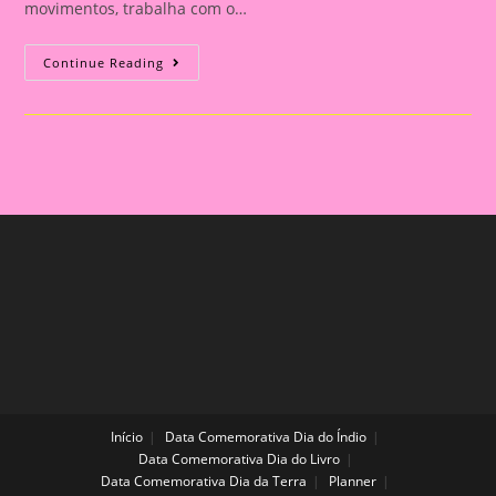
movimentos, trabalha com o…
Atividades
Continue Reading
E
Brincadeiras
Com
O
Campo
Corpo
Gestos
E
Movimentos
Início
Data Comemorativa Dia do Índio
Data Comemorativa Dia do Livro
Data Comemorativa Dia da Terra
Planner