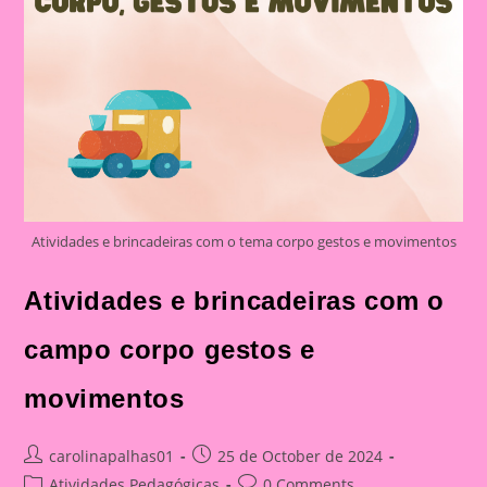
Atividades e brincadeiras com o tema corpo gestos e movimentos
Atividades e brincadeiras com o
campo corpo gestos e
movimentos
Post
Post
carolinapalhas01
25 de October de 2024
author:
published:
Post
Post
Atividades Pedagógicas
0 Comments