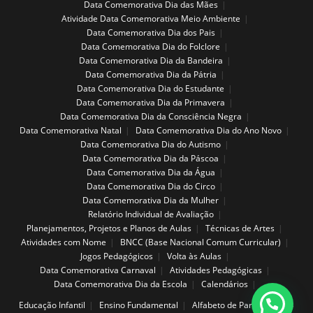
Data Comemorativa Dia das Mães
Atividade Data Comemorativa Meio Ambiente
Data Comemorativa Dia dos Pais
Data Comemorativa Dia do Folclore
Data Comemorativa Dia da Bandeira
Data Comemorativa Dia da Pátria
Data Comemorativa Dia do Estudante
Data Comemorativa Dia da Primavera
Data Comemorativa Dia da Consciência Negra
Data Comemorativa Natal
Data Comemorativa Dia do Ano Novo
Data Comemorativa Dia do Autismo
Data Comemorativa Dia da Páscoa
Data Comemorativa Dia da Água
Data Comemorativa Dia do Circo
Data Comemorativa Dia da Mulher
Relatório Individual de Avaliação
Planejamentos, Projetos e Planos de Aulas
Técnicas de Artes
Atividades com Nome
BNCC (Base Nacional Comum Curricular)
Jogos Pedagógicos
Volta às Aulas
Data Comemorativa Carnaval
Atividades Pedagógicas
Data Comemorativa Dia da Escola
Calendários
Educação Infantil
Ensino Fundamental
Alfabeto de Parede