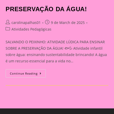
PRESERVAÇÃO DA ÁGUA!
Post
Post
carolinapalhas01
9 de March de 2025
author:
published:
Post
Atividades Pedagógicas
category:
SALVANDO O PEIXINHO: ATIVIDADE LÚDICA PARA ENSINAR
SOBRE A PRESERVAÇÃO DA ÁGUA! 🐟💦 Atividade infantil
sobre água: ensinando sustentabilidade brincando! A água
é um recurso essencial para a vida no…
ATIVIDADE
Continue Reading
LÚDICA
PARA
ENSINAR
SOBRE
A
PRESERVAÇÃO
DA
ÁGUA!