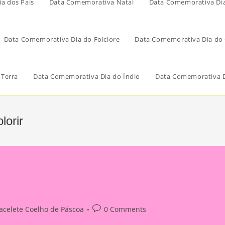
a dos Pais
Data Comemorativa Natal
Data Comemorativa Di
Data Comemorativa Dia do Folclore
Data Comemorativa Dia do 
 Terra
Data Comemorativa Dia do Índio
Data Comemorativa D
lorir
Post
acelete Coelho de Páscoa
0 Comments
ry:
comments: