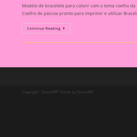
Modelo de bracelete para colorir com o tema coelho da
Coelho de páscoa pronto para imprimir e utilizar Brace
Bracelete
Continue Reading
Coelho
Da
Páscoa
Copyright - OceanWP Theme by OceanWP