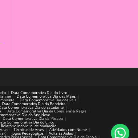
ndio
Data Comemorativa Dia do Livro
Planner
Data Comemorativa Dia das Mães
Ambiente
Data Comemorativa Dia dos Pais
Data Comemorativa Dia da Bandeira
Data Comemorativa Dia do Estudante
a
Data Comemorativa Dia da Consciência Negra
memorativa Dia do Ano Novo
Data Comemorativa Dia da Páscoa
ata Comemorativa Dia do Circo
Relatório Individual de Avaliação
Aulas
Técnicas de Artes
Atividades com Nome
lar)
Jogos Pedagógicos
Volta às Aulas
idades Pedagógicas
Data Comemorativa Dia da Escola