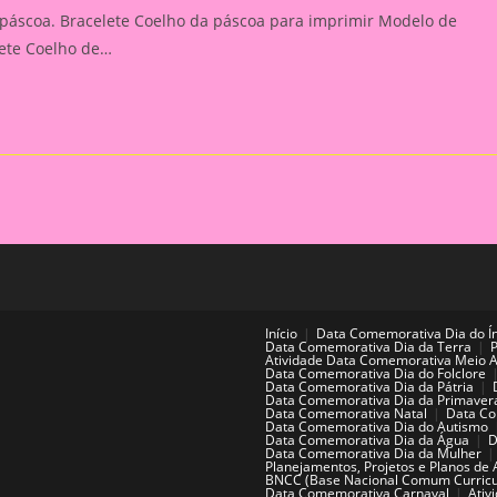
 páscoa. Bracelete Coelho da páscoa para imprimir Modelo de
lete Coelho de…
Início
Data Comemorativa Dia do Í
Data Comemorativa Dia da Terra
Atividade Data Comemorativa Meio 
Data Comemorativa Dia do Folclore
Data Comemorativa Dia da Pátria
Data Comemorativa Dia da Primaver
Data Comemorativa Natal
Data Co
Data Comemorativa Dia do Autismo
Data Comemorativa Dia da Água
D
Data Comemorativa Dia da Mulher
Planejamentos, Projetos e Planos de 
BNCC (Base Nacional Comum Curricu
Data Comemorativa Carnaval
Ativ