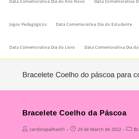
Data Comemorativa Dia do Ano Novo
Data Comemorativa Di
Jogos Pedagógicos
Data Comemorativa Dia do Estudante
Data Comemorativa Dia do Livro
Data Comemorativa Dia da
Bracelete Coelho do páscoa para co
Bracelete Coelho da Páscoa
Post
Post
Post
carolinapalhas01
29 de March de 2022
Br
author:
published:
catego