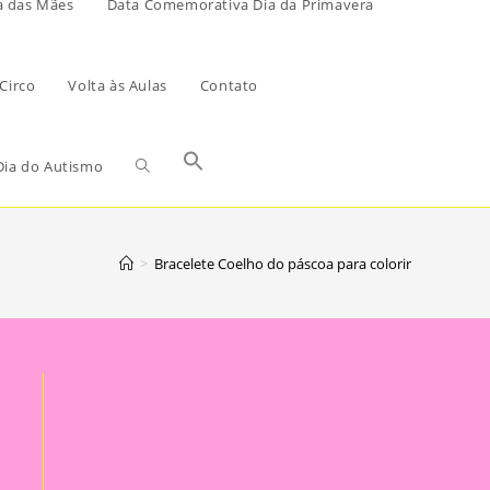
a das Mães
Data Comemorativa Dia da Primavera
Circo
Volta às Aulas
Contato
ia do Autismo
>
Bracelete Coelho do páscoa para colorir