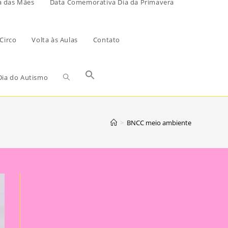
a das Mães
Data Comemorativa Dia da Primavera
Circo
Volta às Aulas
Contato
ia do Autismo
>
BNCC meio ambiente