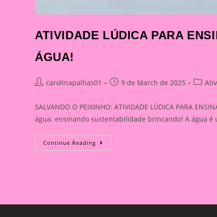
ATIVIDADE LÚDICA PARA EN
ÁGUA!
Post
Post
Post
carolinapalhas01
9 de March de 2025
Ati
author:
published:
categor
SALVANDO O PEIXINHO: ATIVIDADE LÚDICA PARA ENSINAR
água: ensinando sustentabilidade brincando! A água é 
ATIVIDADE
Continue Reading
LÚDICA
PARA
ENSINAR
SOBRE
A
PRESERVAÇÃO
DA
ÁGUA!