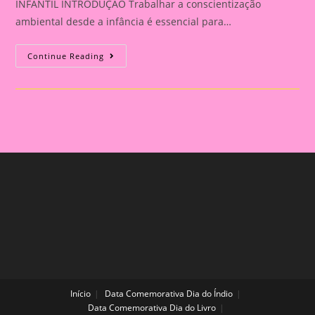
INFANTIL INTRODUÇÃO Trabalhar a conscientização
ambiental desde a infância é essencial para…
LUVA
Continue Reading
DE
HISTÓRIA:
A
HISTÓRIA
DA
GOTINHA
–
UM
RECURSO
LÚDICO
PARA
ENSINAR
SOBRE
A
ÁGUA
NA
EDUCAÇÃO
INFANTIL
Início
Data Comemorativa Dia do Índio
Data Comemorativa Dia do Livro