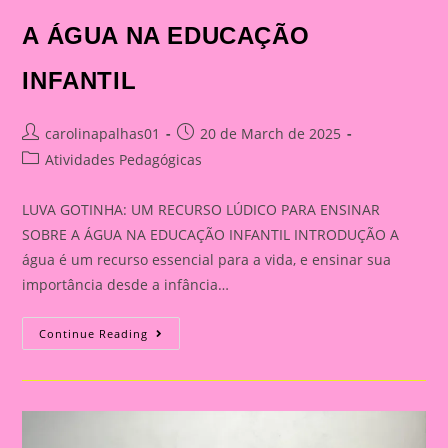
A ÁGUA NA EDUCAÇÃO
INFANTIL
Post
Post
carolinapalhas01
20 de March de 2025
author:
published:
Post
Atividades Pedagógicas
category:
LUVA GOTINHA: UM RECURSO LÚDICO PARA ENSINAR
SOBRE A ÁGUA NA EDUCAÇÃO INFANTIL INTRODUÇÃO A
água é um recurso essencial para a vida, e ensinar sua
importância desde a infância…
LUVA
Continue Reading
GOTINHA:
UM
RECURSO
LÚDICO
PARA
ENSINAR
SOBRE
A