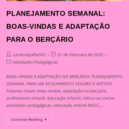
PLANEJAMENTO SEMANAL:
BOAS-VINDAS E ADAPTAÇÃO
PARA O BERÇÁRIO
Post
Post
carolinapalhas01
21 de February de 2025
author:
published:
Post
Atividades Pedagógicas
category:
BOAS-VINDAS E ADAPTAÇÃO NO BERÇÁRIO: PLANEJAMENTO
SEMANAL PARA UM ACOLHIMENTO SEGURO E AFETIVO
Palavras-chave: boas-vindas, adaptação no berçário,
acolhimento infantil, educação infantil, rotina na creche,
atividades pedagógicas, educação infantil BNCC,…
PLANEJAMENTO
Continue Reading
SEMANAL:
BOAS-