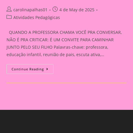
Post
Post
carolinapalhas01
4 de May de 2025
author:
published:
Post
Atividades Pedagógicas
category:
QUANDO A PROFESSORA CHAMA VOCÊ PRA CONVERSAR,
NÃO É PRA CRITICAR: É UM CONVITE PARA CAMINHAR
JUNTO PELO SEU FILHO Palavras-chave: professora,
educação infantil, reunião de pais, escuta ativa,…
QUANDO
Continue Reading
A
PROFESSORA
CHAMA
VOCÊ
PRA
CONVERSAR,
NÃO
É
PRA
CRITICAR:
É
UM
CONVITE
PARA
CAMINHAR