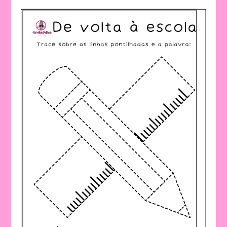
Volta
Às
Aulas