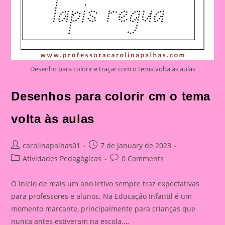
Desenho para colorir e traçar com o tema volta às aulas
Desenhos para colorir cm o tema
volta às aulas
Post
Post
carolinapalhas01
7 de January de 2023
author:
published:
Post
Post
Atividades Pedagógicas
0 Comments
category:
comments:
O início de mais um ano letivo sempre traz expectativas
para professores e alunos. Na Educação Infantil é um
momento marcante, principalmente para crianças que
nunca antes estiveram na escola.…