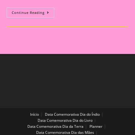
Desenhos
Continue Reading
Para
Colorir
Cm
O
Tema
Volta
Às
Aulas
Início
Data Comemorativa Dia do Índio
Data Comemorativa Dia do Livro
Data Comemorativa Dia da Terra
Planner
Data Comemorativa Dia das Mães