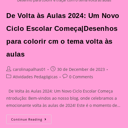
Desenho para colorir e traçar com o tema volta às aulas
De Volta às Aulas 2024: Um Novo
Ciclo Escolar Começa|Desenhos
para colorir cm o tema volta às
aulas
Post
Post
carolinapalhas01
30 de December de 2023
author:
published:
Post
Post
Atividades Pedagógicas
0 Comments
category:
comments:
De Volta às Aulas 2024: Um Novo Ciclo Escolar Começa
ntrodução: Bem-vindos ao nosso blog, onde celebramos a
emocionante volta às aulas de 2024! Este é o momento de…
De
Continue Reading
Volta
Às