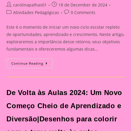
Post
Post
carolinapalhas01
18 de December de 2024
author:
published:
Post
Post
Atividades Pedagógicas
0 Comments
category:
comments:
Este é o momento de iniciar um novo ciclo escolar repleto
de oportunidades, aprendizado e crescimento. Neste artigo,
exploraremos a importância desse retorno, seus objetivos
fundamentais e ofereceremos algumas dicas…
De
Continue Reading
Volta
Às
Aulas
2025:
Um
Novo
De Volta às Aulas 2024: Um Novo
Ciclo
Escolar
Começa|Desenhos
Para
Começo Cheio de Aprendizado e
Colorir
Cm
O
Diversão|Desenhos para colorir
Tema
Volta
Às