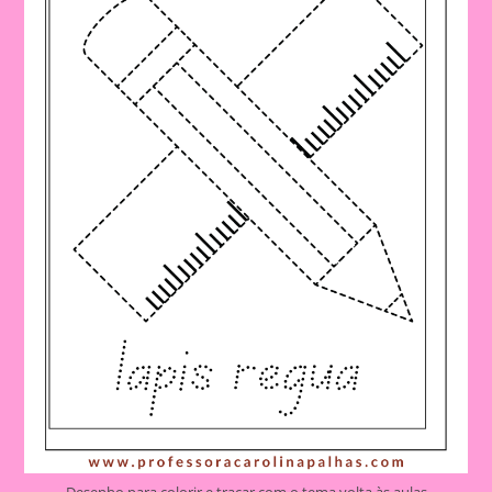
O
Tema
Volta
Às
Aulas