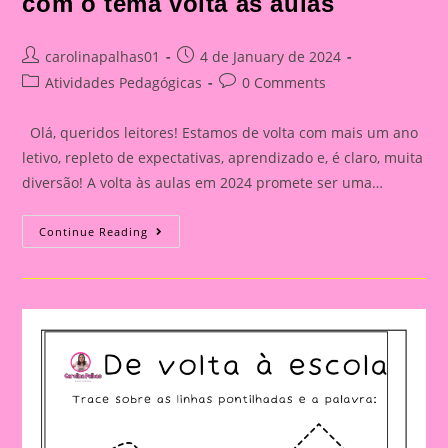
com o tema volta às aulas
Aulas
Post
Post
carolinapalhas01
4 de January de 2024
author:
published:
Post
Post
Atividades Pedagógicas
0 Comments
category:
comments:
Olá, queridos leitores! Estamos de volta com mais um ano
letivo, repleto de expectativas, aprendizado e, é claro, muita
diversão! A volta às aulas em 2024 promete ser uma…
De
Continue Reading
Volta
Às
Aulas
2024:
Um
Novo
Começo
Cheio
De
Aprendizado
E
Diversão|Desenhos
Para
Colorir
Com