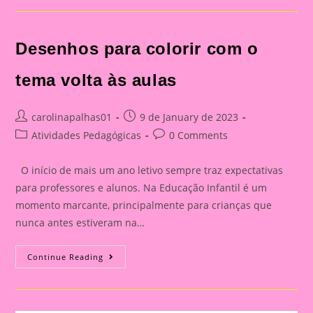
Aulas
2024:
Um
Novo
Desenhos para colorir com o
Ciclo
Escolar
Começa|Desenhos
Para
tema volta às aulas
Colorir
Cm
O
Tema
Post
Post
carolinapalhas01
9 de January de 2023
Volta
author:
published:
Post
Post
Atividades Pedagógicas
Às
0 Comments
Aulas
category:
comments:
O início de mais um ano letivo sempre traz expectativas
para professores e alunos. Na Educação Infantil é um
momento marcante, principalmente para crianças que
nunca antes estiveram na…
Desenhos
Continue Reading
Para
Colorir
Com
O
Tema