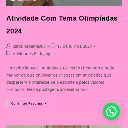
Atividade Com Tema Olimpíadas
2024
Post
Post
carolinapalhas01
15 de July de 2024
author:
published:
Post
Atividades Pedagógicas
category:
Introdução As Olimpíadas 2024 estão chegando e nada
melhor do que envolver as crianças em atividades que
despertem o interesse pelo esporte e pelos valores
olímpicos. Nesta postagem, apresentamos…
Atividade
Continue Reading
Com
Tema
Olimpíadas
2024