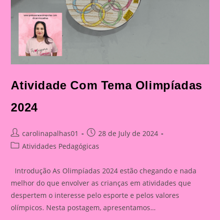
Atividade Com Tema Olimpíadas
2024
Post
Post
carolinapalhas01
28 de July de 2024
author:
published:
Post
Atividades Pedagógicas
category:
Introdução As Olimpíadas 2024 estão chegando e nada
melhor do que envolver as crianças em atividades que
despertem o interesse pelo esporte e pelos valores
olímpicos. Nesta postagem, apresentamos…