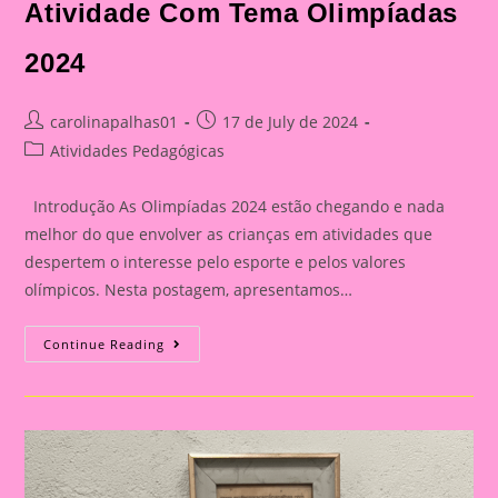
Atividade Com Tema Olimpíadas
2024
Post
Post
carolinapalhas01
17 de July de 2024
author:
published:
Post
Atividades Pedagógicas
category:
Introdução As Olimpíadas 2024 estão chegando e nada
melhor do que envolver as crianças em atividades que
despertem o interesse pelo esporte e pelos valores
olímpicos. Nesta postagem, apresentamos…
Atividade
Continue Reading
Com
Tema
Olimpíadas
2024