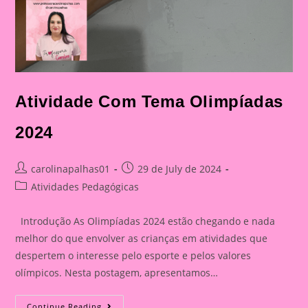
Atividade Com Tema Olimpíadas
2024
Post
Post
carolinapalhas01
29 de July de 2024
author:
published:
Post
Atividades Pedagógicas
category:
Introdução As Olimpíadas 2024 estão chegando e nada
melhor do que envolver as crianças em atividades que
despertem o interesse pelo esporte e pelos valores
olímpicos. Nesta postagem, apresentamos…
Atividade
Continue Reading