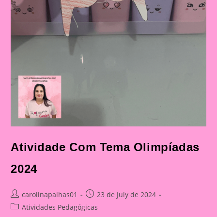
Atividade Com Tema Olimpíadas
2024
Post
Post
carolinapalhas01
23 de July de 2024
author:
published:
Post
Atividades Pedagógicas
category: