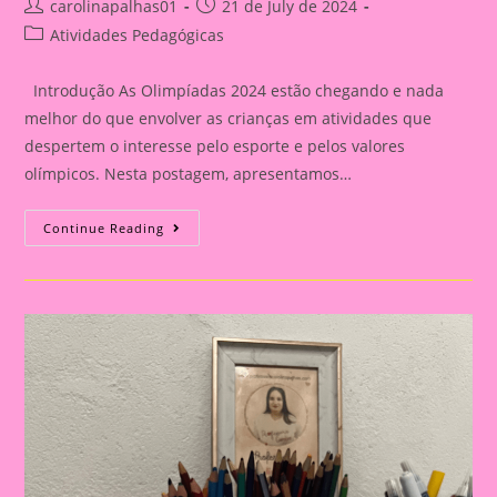
Post
Post
carolinapalhas01
21 de July de 2024
author:
published:
Post
Atividades Pedagógicas
category:
Introdução As Olimpíadas 2024 estão chegando e nada
melhor do que envolver as crianças em atividades que
despertem o interesse pelo esporte e pelos valores
olímpicos. Nesta postagem, apresentamos…
Atividade
Continue Reading
Com
Tema
Olimpíadas
2024