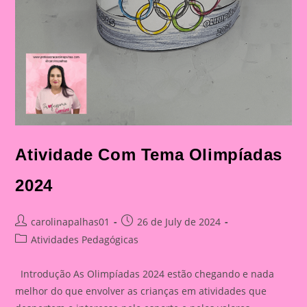
Atividade Com Tema Olimpíadas
2024
Post
Post
carolinapalhas01
26 de July de 2024
author:
published:
Post
Atividades Pedagógicas
category:
Introdução As Olimpíadas 2024 estão chegando e nada
melhor do que envolver as crianças em atividades que