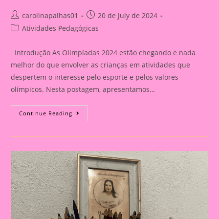
Post
Post
carolinapalhas01
20 de July de 2024
author:
published:
Post
Atividades Pedagógicas
category:
Introdução As Olimpíadas 2024 estão chegando e nada
melhor do que envolver as crianças em atividades que
despertem o interesse pelo esporte e pelos valores
olímpicos. Nesta postagem, apresentamos…
Atividade
Continue Reading
Com
Tema
Olimpíadas
2024