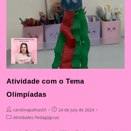
Atividade com o Tema
Olimpíadas
Post
Post
carolinapalhas01
24 de July de 2024
author:
published:
Post
Atividades Pedagógicas
category: