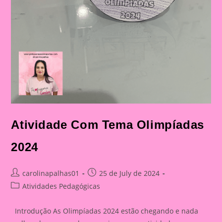
Atividade Com Tema Olimpíadas
2024
Post
Post
carolinapalhas01
25 de July de 2024
author:
published:
Post
Atividades Pedagógicas
category:
Introdução As Olimpíadas 2024 estão chegando e nada