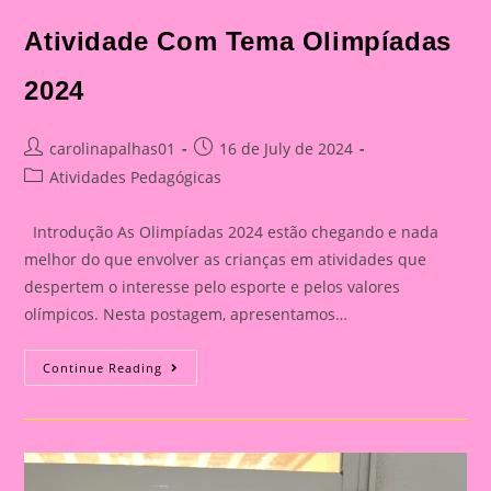
Atividade Com Tema Olimpíadas
2024
Post
Post
carolinapalhas01
16 de July de 2024
author:
published:
Post
Atividades Pedagógicas
category:
Introdução As Olimpíadas 2024 estão chegando e nada
melhor do que envolver as crianças em atividades que
despertem o interesse pelo esporte e pelos valores
olímpicos. Nesta postagem, apresentamos…
Atividade
Continue Reading
Com
Tema
Olimpíadas
2024