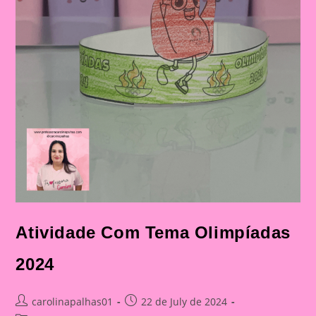
Atividade Com Tema Olimpíadas
2024
Post
Post
carolinapalhas01
22 de July de 2024
author:
published: