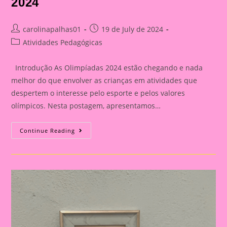
2024
Post
Post
carolinapalhas01
19 de July de 2024
author:
published:
Post
Atividades Pedagógicas
category:
Introdução As Olimpíadas 2024 estão chegando e nada
melhor do que envolver as crianças em atividades que
despertem o interesse pelo esporte e pelos valores
olímpicos. Nesta postagem, apresentamos…
Atividade
Continue Reading
Com
Tema
Olimpíadas
2024