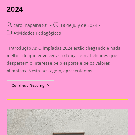
2024
Post
Post
carolinapalhas01
18 de July de 2024
author:
published:
Post
Atividades Pedagógicas
category:
Introdução As Olimpíadas 2024 estão chegando e nada
melhor do que envolver as crianças em atividades que
despertem o interesse pelo esporte e pelos valores
olímpicos. Nesta postagem, apresentamos…
Atividade
Continue Reading
Com
Tema
Olimpíadas
2024