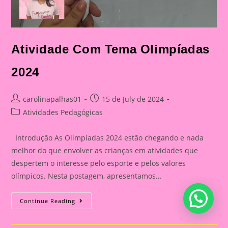
Atividade Com Tema Olimpíadas
2024
Post
Post
carolinapalhas01
15 de July de 2024
author:
published:
Post
Atividades Pedagógicas
category:
Introdução As Olimpíadas 2024 estão chegando e nada
melhor do que envolver as crianças em atividades que
despertem o interesse pelo esporte e pelos valores
olímpicos. Nesta postagem, apresentamos…
Atividade
Continue Reading
Com
Tema
Olimpíadas