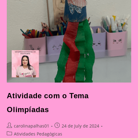
Atividade com o Tema
Olimpíadas
Post
Post
carolinapalhas01
24 de July de 2024
author:
published:
Post
Atividades Pedagógicas