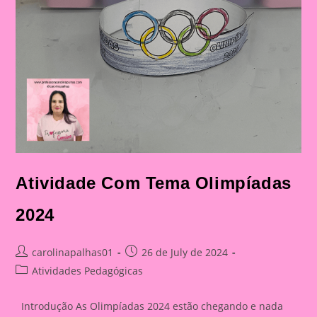
Atividade Com Tema Olimpíadas
2024
Post
Post
carolinapalhas01
26 de July de 2024
author:
published:
Post
Atividades Pedagógicas
category:
Introdução As Olimpíadas 2024 estão chegando e nada