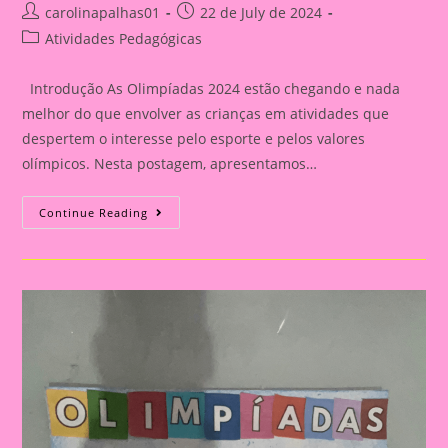
Post
Post
carolinapalhas01
22 de July de 2024
author:
published:
Post
Atividades Pedagógicas
category:
Introdução As Olimpíadas 2024 estão chegando e nada
melhor do que envolver as crianças em atividades que
despertem o interesse pelo esporte e pelos valores
olímpicos. Nesta postagem, apresentamos…
Atividade
Continue Reading
Com
Tema
Olimpíadas
2024