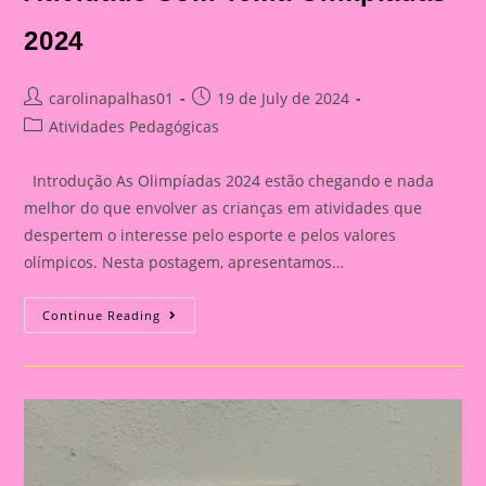
2024
Post
Post
carolinapalhas01
19 de July de 2024
author:
published:
Post
Atividades Pedagógicas
category:
Introdução As Olimpíadas 2024 estão chegando e nada
melhor do que envolver as crianças em atividades que
despertem o interesse pelo esporte e pelos valores
olímpicos. Nesta postagem, apresentamos…
Atividade
Continue Reading
Com
Tema
Olimpíadas
2024