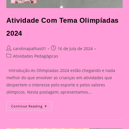
Atividade Com Tema Olimpíadas
2024
Post
Post
carolinapalhas01
16 de July de 2024
author:
published:
Post
Atividades Pedagógicas
category:
Introdução As Olimpíadas 2024 estão chegando e nada
melhor do que envolver as crianças em atividades que
despertem o interesse pelo esporte e pelos valores
olímpicos. Nesta postagem, apresentamos…
Atividade
Continue Reading
Com
Tema
Olimpíadas
2024