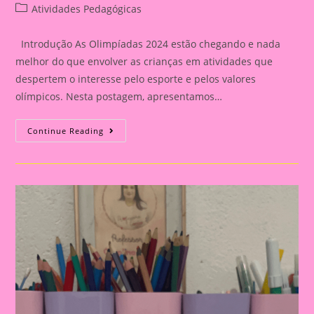
author:
published:
Post
Atividades Pedagógicas
category:
Introdução As Olimpíadas 2024 estão chegando e nada
melhor do que envolver as crianças em atividades que
despertem o interesse pelo esporte e pelos valores
olímpicos. Nesta postagem, apresentamos…
Atividade
Continue Reading
Com
Tema
Olimpíadas
2024