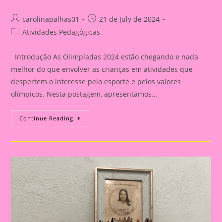
Post
Post
carolinapalhas01
21 de July de 2024
author:
published:
Post
Atividades Pedagógicas
category:
Introdução As Olimpíadas 2024 estão chegando e nada
melhor do que envolver as crianças em atividades que
despertem o interesse pelo esporte e pelos valores
olímpicos. Nesta postagem, apresentamos…
Atividade
Continue Reading
Com
Tema
Olimpíadas
2024