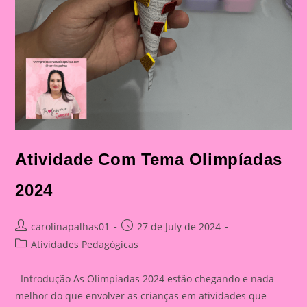
Atividade Com Tema Olimpíadas
2024
Post
Post
carolinapalhas01
27 de July de 2024
author:
published:
Post
Atividades Pedagógicas
category:
Introdução As Olimpíadas 2024 estão chegando e nada
melhor do que envolver as crianças em atividades que