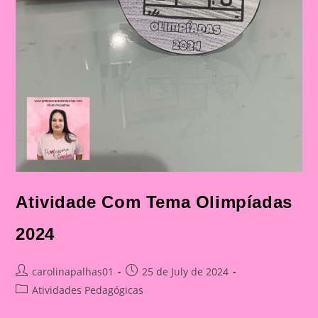
Atividade Com Tema Olimpíadas
2024
Post
Post
carolinapalhas01
25 de July de 2024
author:
published:
Post
Atividades Pedagógicas
category: