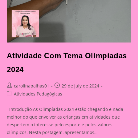
Atividade Com Tema Olimpíadas
2024
Post
Post
carolinapalhas01
29 de July de 2024
author:
published:
Post
Atividades Pedagógicas
category:
Introdução As Olimpíadas 2024 estão chegando e nada
melhor do que envolver as crianças em atividades que
despertem o interesse pelo esporte e pelos valores
olímpicos. Nesta postagem, apresentamos…