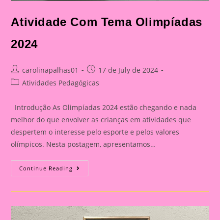
Atividade Com Tema Olimpíadas
2024
Post
Post
carolinapalhas01
17 de July de 2024
author:
published:
Post
Atividades Pedagógicas
category:
Introdução As Olimpíadas 2024 estão chegando e nada
melhor do que envolver as crianças em atividades que
despertem o interesse pelo esporte e pelos valores
olímpicos. Nesta postagem, apresentamos…
Atividade
Continue Reading
Com
Tema
Olimpíadas
2024