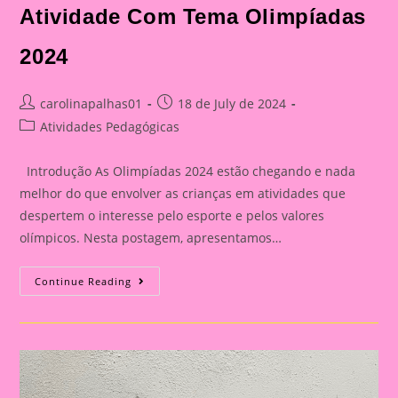
Atividade Com Tema Olimpíadas
2024
Post
Post
carolinapalhas01
18 de July de 2024
author:
published:
Post
Atividades Pedagógicas
category:
Introdução As Olimpíadas 2024 estão chegando e nada
melhor do que envolver as crianças em atividades que
despertem o interesse pelo esporte e pelos valores
olímpicos. Nesta postagem, apresentamos…
Atividade
Continue Reading
Com
Tema
Olimpíadas
2024