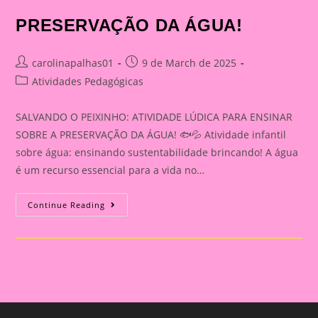
PRESERVAÇÃO DA ÁGUA!
Post
Post
carolinapalhas01
9 de March de 2025
author:
published:
Post
Atividades Pedagógicas
category:
SALVANDO O PEIXINHO: ATIVIDADE LÚDICA PARA ENSINAR
SOBRE A PRESERVAÇÃO DA ÁGUA! 🐟💦 Atividade infantil
sobre água: ensinando sustentabilidade brincando! A água
é um recurso essencial para a vida no…
ATIVIDADE
Continue Reading
LÚDICA
PARA
ENSINAR
SOBRE
A
PRESERVAÇÃO
DA
ÁGUA!