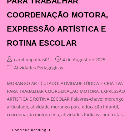
PARA TRABALHAR
COORDENAÇÃO MOTORA,
EXPRESSÃO ARTÍSTICA E
ROTINA ESCOLAR
Post
Post
carolinapalhas01
4 de August de 2025
author:
published:
Post
Atividades Pedagógicas
category:
MORANGO ARTICULADO: ATIVIDADE LÚDICA E CRIATIVA
PARA TRABALHAR COORDENAÇÃO MOTORA, EXPRESSÃO
ARTÍSTICA E ROTINA ESCOLAR Palavras-chave: morango
articulado, atividade morango para educação infantil,
coordenação motora fina, atividades lúdicas com frutas,…
MORANGO
Continue Reading
ARTICULADO:
ATIVIDADE