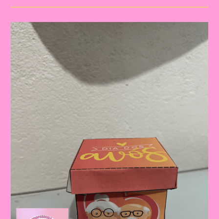
LÚDICA
E
CRIATIVA
PARA
TRABALHAR
COORDENAÇÃO
MOTORA,
EXPRESSÃO
ARTÍSTICA
E
ROTINA
ESCOLAR