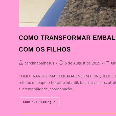
COMO TRANSFORMAR EMBALA
COM OS FILHOS
Post
Post
Post
carolinapalhas01
5 de August de 2025
At
author:
published:
catego
COMO TRANSFORMAR EMBALAGENS EM BRINQUEDOS CRIAT
rolinho de papel, chocalho infantil, boliche caseiro, ativ
sustentabilidade, coordenação…
COMO
Continue Reading
TRANSFORMAR
EMBALAGENS
EM