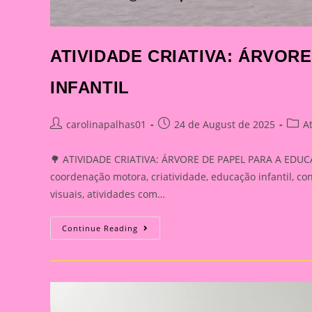
ATIVIDADE CRIATIVA: ÁRVOR
INFANTIL
Post
Post
Post
carolinapalhas01
24 de August de 2025
A
author:
published:
categ
🌳 ATIVIDADE CRIATIVA: ÁRVORE DE PAPEL PARA A EDUCAÇÃ
coordenação motora, criatividade, educação infantil, co
visuais, atividades com…
ATIVIDADE
Continue Reading
CRIATIVA:
ÁRVORE
DE
PAPEL
PARA
A
EDUCAÇÃO
INFANTIL