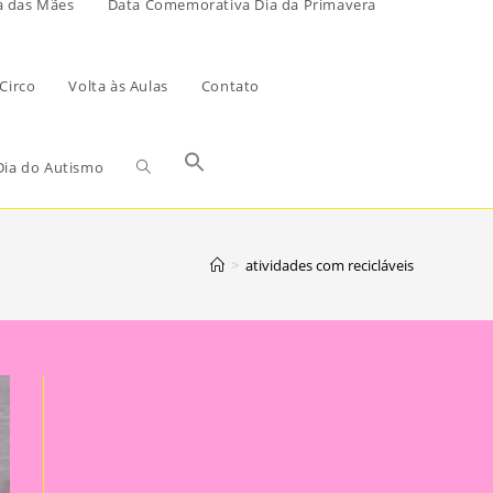
a das Mães
Data Comemorativa Dia da Primavera
Circo
Volta às Aulas
Contato
ia do Autismo
>
atividades com recicláveis