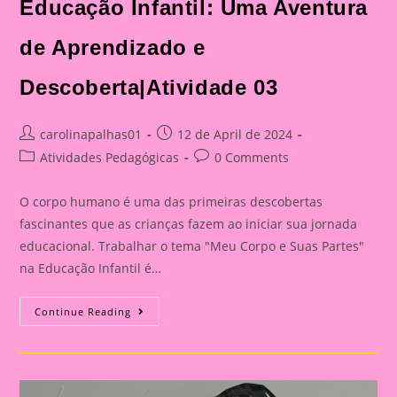
Educação Infantil: Uma Aventura
de Aprendizado e
Descoberta|Atividade 03
Post
Post
carolinapalhas01
12 de April de 2024
author:
published:
Post
Post
Atividades Pedagógicas
0 Comments
category:
comments:
O corpo humano é uma das primeiras descobertas
fascinantes que as crianças fazem ao iniciar sua jornada
educacional. Trabalhar o tema "Meu Corpo e Suas Partes"
na Educação Infantil é…
Explorando
Continue Reading
O
Corpo
Humano
Na
Educação
Infantil: