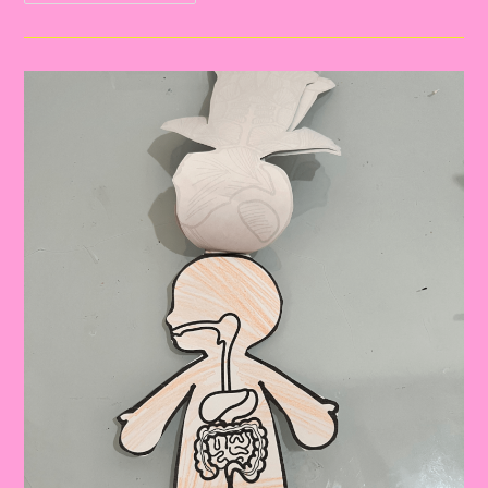
O
Corpo
Humano
Na
Educação
Infantil:
Uma
Aventura
De
Aprendizado
E
Descoberta|Atividade
12