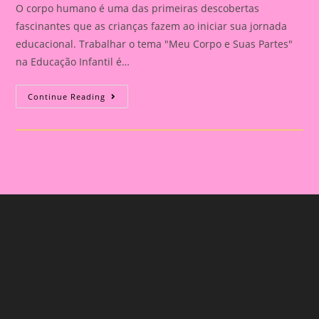
O corpo humano é uma das primeiras descobertas
fascinantes que as crianças fazem ao iniciar sua jornada
educacional. Trabalhar o tema "Meu Corpo e Suas Partes"
na Educação Infantil é…
Explorando
Continue Reading
O
Corpo
Humano
Na
Educação
Infantil:
Uma
Aventura
De
Aprendizado
E
Descoberta|Atividade
01