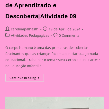
de Aprendizado e
Descoberta|Atividade 09
Post
Post
carolinapalhas01
19 de April de 2024
author:
published:
Post
Post
Atividades Pedagógicas
0 Comments
category:
comments:
O corpo humano é uma das primeiras descobertas
fascinantes que as crianças fazem ao iniciar sua jornada
educacional. Trabalhar o tema "Meu Corpo e Suas Partes"
na Educação Infantil é…
Explorando
Continue Reading
O
Corpo
Humano
Na
Educação
Infantil:
Uma
Aventura
De