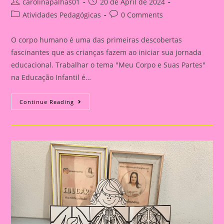
Post
Post
carolinapalhas01
20 de April de 2024
author:
published:
Post
Post
Atividades Pedagógicas
0 Comments
category:
comments:
O corpo humano é uma das primeiras descobertas
fascinantes que as crianças fazem ao iniciar sua jornada
educacional. Trabalhar o tema "Meu Corpo e Suas Partes"
na Educação Infantil é…
Explorando
Continue Reading
O
Corpo
Humano
Na
Educação
Infantil:
Uma
Aventura
De
Aprendizado
E
Descoberta|Atividade
10