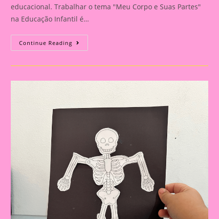
educacional. Trabalhar o tema "Meu Corpo e Suas Partes"
na Educação Infantil é…
Explorando
Continue Reading
O
Corpo
Humano
Na
Educação
Infantil:
Uma
Aventura
De
Aprendizado
E
Descoberta|Atividade
111