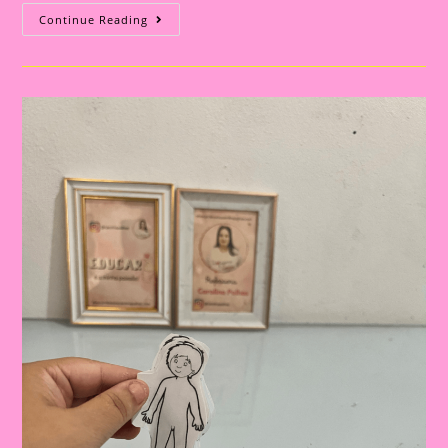
Explorando
Continue Reading
O
Corpo
Humano
Na
Educação
Infantil:
Uma
Aventura
De
Aprendizado
E
Descoberta|Atividade
02