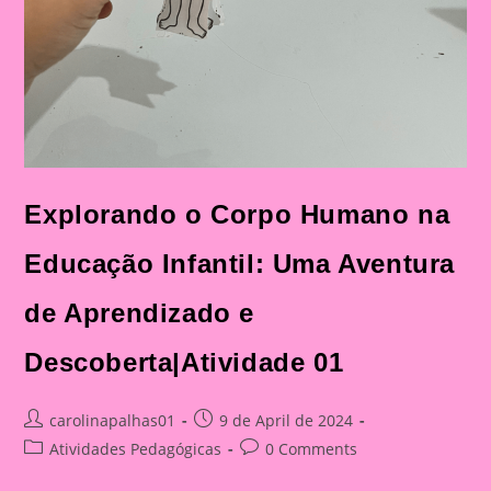
Explorando o Corpo Humano na
Educação Infantil: Uma Aventura
de Aprendizado e
Descoberta|Atividade 01
Post
Post
carolinapalhas01
9 de April de 2024
author:
published:
Post
Post
Atividades Pedagógicas
0 Comments
category:
comments: