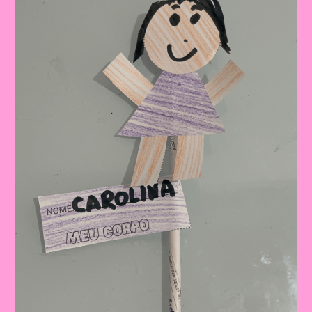
Uma
Aventura
De
Aprendizado
E
Descoberta|Atividade
03