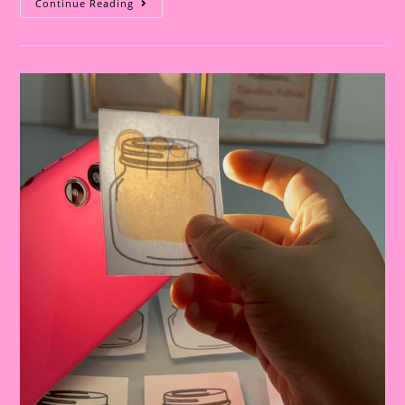
Explorando
Continue Reading
O
Corpo
Humano
Na
Educação
Infantil:
Uma
Aventura
De
Aprendizado
E
Descoberta|Atividade
06