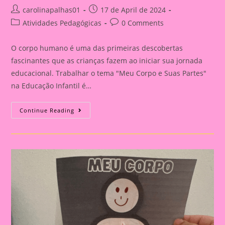
Post
Post
carolinapalhas01
17 de April de 2024
author:
published:
Post
Post
Atividades Pedagógicas
0 Comments
category:
comments:
O corpo humano é uma das primeiras descobertas
fascinantes que as crianças fazem ao iniciar sua jornada
educacional. Trabalhar o tema "Meu Corpo e Suas Partes"
na Educação Infantil é…
Explorando
Continue Reading
O
Corpo
Humano
Na
Educação
Infantil:
Uma
Aventura
De
Aprendizado
E
Descoberta|Atividade
07