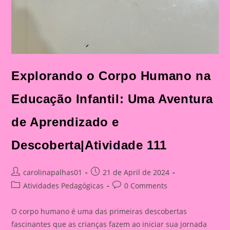
Explorando o Corpo Humano na
Educação Infantil: Uma Aventura
de Aprendizado e
Descoberta|Atividade 111
Post
Post
carolinapalhas01
21 de April de 2024
author:
published:
Post
Post
Atividades Pedagógicas
0 Comments
category:
comments:
O corpo humano é uma das primeiras descobertas
fascinantes que as crianças fazem ao iniciar sua jornada