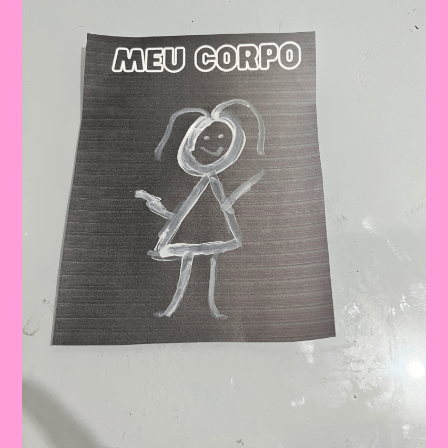
De
Aprendizado
E
Descoberta|Atividade
13