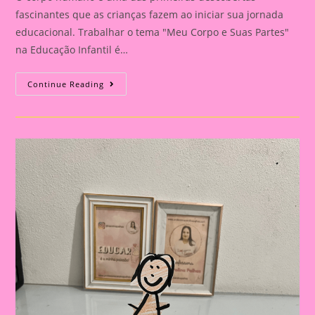
fascinantes que as crianças fazem ao iniciar sua jornada
educacional. Trabalhar o tema "Meu Corpo e Suas Partes"
na Educação Infantil é…
Explorando
Continue Reading
O
Corpo
Humano
Na
Educação
Infantil:
Uma
Aventura
De
Aprendizado
E
Descoberta|Atividade
05