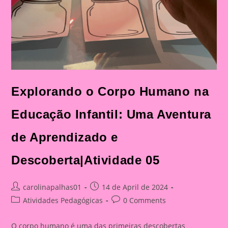
Explorando o Corpo Humano na
Educação Infantil: Uma Aventura
de Aprendizado e
Descoberta|Atividade 05
Post
Post
carolinapalhas01
14 de April de 2024
author:
published:
Post
Post
Atividades Pedagógicas
0 Comments
category:
comments:
O corpo humano é uma das primeiras descobertas