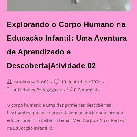
Explorando o Corpo Humano na
Educação Infantil: Uma Aventura
de Aprendizado e
Descoberta|Atividade 02
Post
Post
carolinapalhas01
10 de April de 2024
author:
published:
Post
Post
Atividades Pedagógicas
0 Comments
category:
comments:
O corpo humano é uma das primeiras descobertas
fascinantes que as crianças fazem ao iniciar sua jornada
educacional. Trabalhar o tema "Meu Corpo e Suas Partes"
na Educação Infantil é…