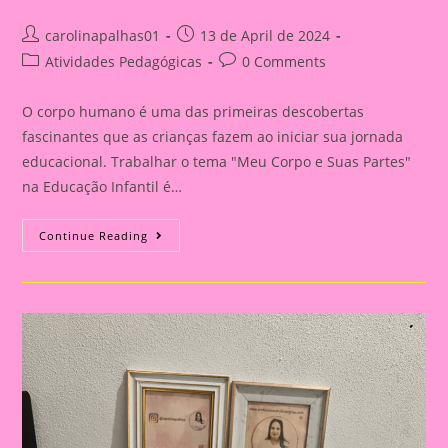
Post
Post
carolinapalhas01
13 de April de 2024
author:
published:
Post
Post
Atividades Pedagógicas
0 Comments
category:
comments:
O corpo humano é uma das primeiras descobertas
fascinantes que as crianças fazem ao iniciar sua jornada
educacional. Trabalhar o tema "Meu Corpo e Suas Partes"
na Educação Infantil é…
Explorando
Continue Reading
O
Corpo
Humano
Na
Educação
Infantil:
Uma
Aventura
De
Aprendizado
E
Descoberta|Atividade
04