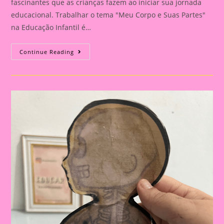
fascinantes que as crianças fazem ao iniciar sua jornada
educacional. Trabalhar o tema "Meu Corpo e Suas Partes"
na Educação Infantil é…
Explorando
Continue Reading
O
Corpo
Humano
Na
Educação
Infantil:
Uma
Aventura
De
Aprendizado
E
Descoberta|Atividade
08