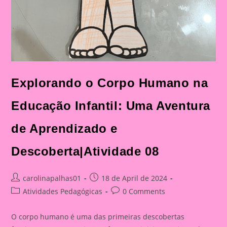
Explorando o Corpo Humano na
Educação Infantil: Uma Aventura
de Aprendizado e
Descoberta|Atividade 08
Post
Post
carolinapalhas01
18 de April de 2024
author:
published:
Post
Post
Atividades Pedagógicas
0 Comments
category:
comments:
O corpo humano é uma das primeiras descobertas