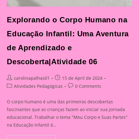
Explorando o Corpo Humano na
Educação Infantil: Uma Aventura
de Aprendizado e
Descoberta|Atividade 06
Post
Post
carolinapalhas01
15 de April de 2024
author:
published:
Post
Post
Atividades Pedagógicas
0 Comments
category:
comments:
O corpo humano é uma das primeiras descobertas
fascinantes que as crianças fazem ao iniciar sua jornada
educacional. Trabalhar o tema "Meu Corpo e Suas Partes"
na Educação Infantil é…