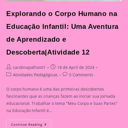
Explorando o Corpo Humano na
Educação Infantil: Uma Aventura
de Aprendizado e
Descoberta|Atividade 12
Post
Post
carolinapalhas01
18 de April de 2024
author:
published:
Post
Post
Atividades Pedagógicas
0 Comments
category:
comments:
O corpo humano é uma das primeiras descobertas
fascinantes que as crianças fazem ao iniciar sua jornada
educacional. Trabalhar o tema "Meu Corpo e Suas Partes"
na Educação Infantil é…
Explorando
Continue Reading