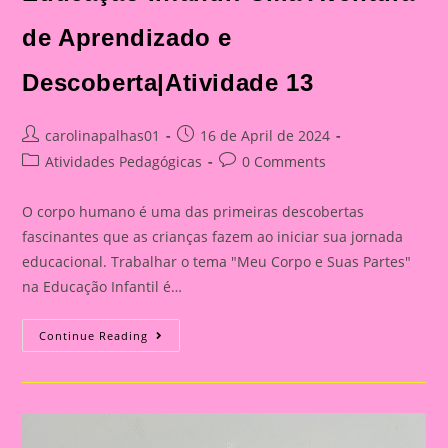
de Aprendizado e
Descoberta|Atividade 13
Post
Post
carolinapalhas01
16 de April de 2024
author:
published:
Post
Post
Atividades Pedagógicas
0 Comments
category:
comments:
O corpo humano é uma das primeiras descobertas
fascinantes que as crianças fazem ao iniciar sua jornada
educacional. Trabalhar o tema "Meu Corpo e Suas Partes"
na Educação Infantil é…
Explorando
Continue Reading
O
Corpo
Humano
Na
Educação
Infantil:
Uma
Aventura