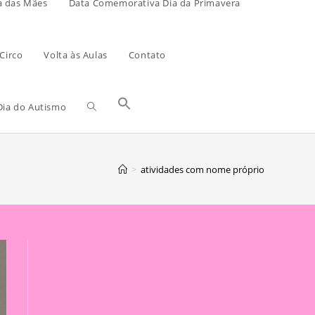
a das Mães
Data Comemorativa Dia da Primavera
Circo
Volta às Aulas
Contato
ia do Autismo
>
atividades com nome próprio