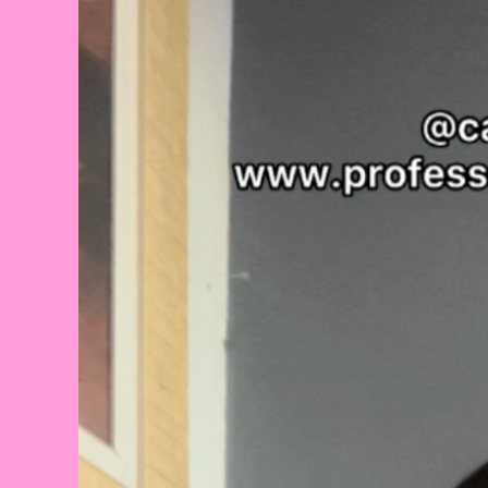
COMO
TRANSFORMAR
A
ROTINA
COM
ATIVIDADES
LÚDICAS
E
EDUCATIVAS!
🎤
✨