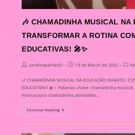
🎶 CHAMADINHA MUSICAL NA
TRANSFORMAR A ROTINA COM
EDUCATIVAS! 🎤✨
Post
Post
Post
carolinapalhas01
19 de March de 2025
At
author:
published:
catego
🎶 CHAMADINHA MUSICAL NA EDUCAÇÃO INFANTIL: CO
EDUCATIVAS! 🎤✨ Palavras-chave: chamadinha musical, 
música para chamadinha, atividades…
🎶
Continue Reading
CHAMADINHA
MUSICAL
NA
EDUCAÇÃO
INFANTIL: