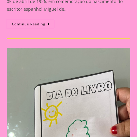
05 de abril de 1926, em comemoração do nascimento do
escritor espanhol Miguel de…
História
Continue Reading
Em
Cartaz
Sobre
O
Dia
Do
Livro|
A
Grande
Festa
No
Sítio
Do
Picapau
Amarelo