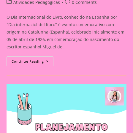
author:
published:
Post
Post
Atividades Pedagógicas
0 Comments
category:
comments:
O Dia Internacional do Livro, conhecido na Espanha por
"Día internaciol del libro" é evento comemorativo com
origem na Catalunha (Espanha), celebrado inicialmente em
05 de abril de 1926, em comemoração do nascimento do
escritor espanhol Miguel de…
Atividade
Continue Reading
Dia
Do
Livro
2024