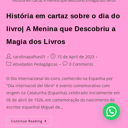
história em cartaz A menina que descobriu a magia dos livros
História em cartaz sobre o dia do
livro| A Menina que Descobriu a
Magia dos Livros
Post
Post
carolinapalhas01
15 de April de 2023
author:
published:
Post
Post
Atividades Pedagógicas
0 Comments
category:
comments:
O Dia Internacional do Livro, conhecido na Espanha por
"Día internaciol del libro" é evento comemorativo com
origem na Catalunha (Espanha), celebrado inicialmente em
05 de abril de 1926, em comemoração do nascimento do
escritor espanhol Miguel de…
História
Continue Reading
Em