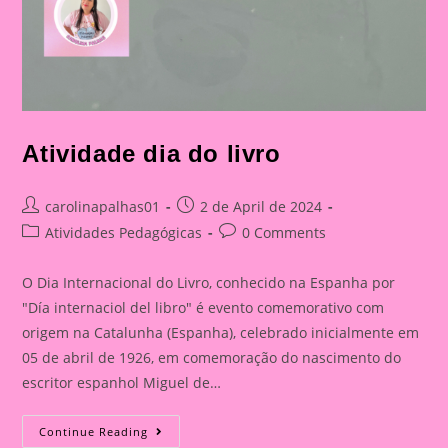
Atividade dia do livro
Post
Post
carolinapalhas01
2 de April de 2024
author:
published:
Post
Post
Atividades Pedagógicas
0 Comments
category:
comments:
O Dia Internacional do Livro, conhecido na Espanha por
"Día internaciol del libro" é evento comemorativo com
origem na Catalunha (Espanha), celebrado inicialmente em
05 de abril de 1926, em comemoração do nascimento do
escritor espanhol Miguel de…
Atividade
Continue Reading
Dia