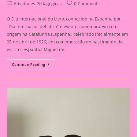
author:
published:
Post
Post
Atividades Pedagógicas
0 Comments
category:
comments:
O Dia Internacional do Livro, conhecido na Espanha por
"Día internaciol del libro" é evento comemorativo com
origem na Catalunha (Espanha), celebrado inicialmente em
05 de abril de 1926, em comemoração do nascimento do
escritor espanhol Miguel de…
Atividade
Continue Reading
Dia
Do
Livro