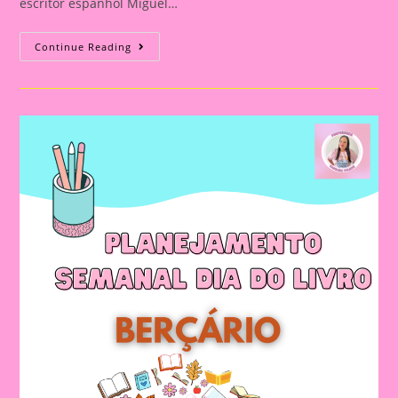
escritor espanhol Miguel…
Planejamento
Continue Reading
Semanal
Para
O
Dia
Do
Livro
–
Maternal
2024