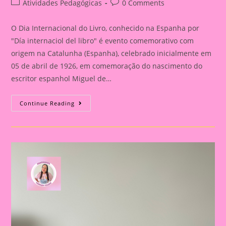
Post
Post
Atividades Pedagógicas
0 Comments
category:
comments:
O Dia Internacional do Livro, conhecido na Espanha por
"Día internaciol del libro" é evento comemorativo com
origem na Catalunha (Espanha), celebrado inicialmente em
05 de abril de 1926, em comemoração do nascimento do
escritor espanhol Miguel de…
Atividade
Continue Reading
Dia
Do
Livro