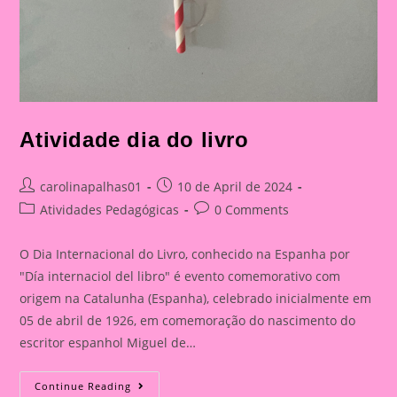
Atividade dia do livro
Post
Post
carolinapalhas01
10 de April de 2024
author:
published:
Post
Post
Atividades Pedagógicas
0 Comments
category:
comments:
O Dia Internacional do Livro, conhecido na Espanha por
"Día internaciol del libro" é evento comemorativo com
origem na Catalunha (Espanha), celebrado inicialmente em
05 de abril de 1926, em comemoração do nascimento do
escritor espanhol Miguel de…
Atividade
Continue Reading