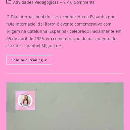
author:
published:
Post
Post
Atividades Pedagógicas
0 Comments
category:
comments:
O Dia Internacional do Livro, conhecido na Espanha por
"Día internaciol del libro" é evento comemorativo com
origem na Catalunha (Espanha), celebrado inicialmente em
05 de abril de 1926, em comemoração do nascimento do
escritor espanhol Miguel de…
Atividade
Continue Reading
Dia
Do
Livro