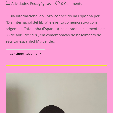
author:
published:
Post
Post
Atividades Pedagógicas
0 Comments
category:
comments:
O Dia Internacional do Livro, conhecido na Espanha por
"Día internaciol del libro" é evento comemorativo com
origem na Catalunha (Espanha), celebrado inicialmente em
05 de abril de 1926, em comemoração do nascimento do
escritor espanhol Miguel de…
Atividade
Continue Reading
Dia
Do
Livro