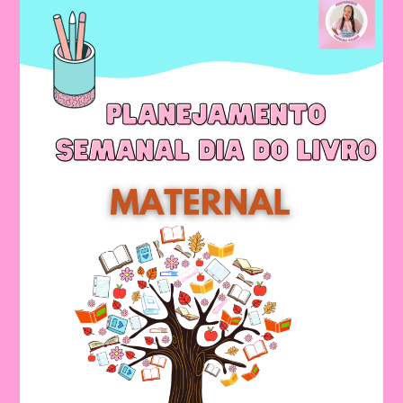
–
Pré
Escola
2024