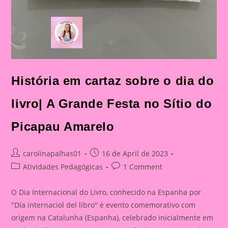
História em cartaz sobre o dia do
livro| A Grande Festa no Sítio do
Picapau Amarelo
Post
Post
carolinapalhas01
16 de April de 2023
author:
published:
Post
Post
Atividades Pedagógicas
1 Comment
category:
comments:
O Dia Internacional do Livro, conhecido na Espanha por
"Día internaciol del libro" é evento comemorativo com
origem na Catalunha (Espanha), celebrado inicialmente em