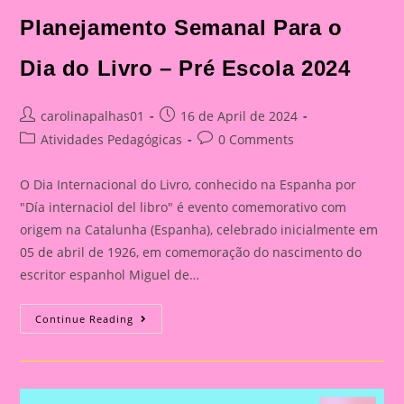
Planejamento Semanal Para o
Dia do Livro – Pré Escola 2024
Post
Post
carolinapalhas01
16 de April de 2024
author:
published:
Post
Post
Atividades Pedagógicas
0 Comments
category:
comments:
O Dia Internacional do Livro, conhecido na Espanha por
"Día internaciol del libro" é evento comemorativo com
origem na Catalunha (Espanha), celebrado inicialmente em
05 de abril de 1926, em comemoração do nascimento do
escritor espanhol Miguel de…
Planejamento
Continue Reading
Semanal
Para
O
Dia
Do
Livro