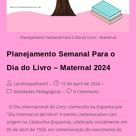
Planejamento Semanal Para o Dia do Livro - Maternal
Planejamento Semanal Para o
Dia do Livro – Maternal 2024
Post
Post
carolinapalhas01
15 de April de 2024
author:
published:
Post
Post
Atividades Pedagógicas
0 Comments
category:
comments:
O Dia Internacional do Livro, conhecido na Espanha por
"Día internaciol del libro" é evento comemorativo com
origem na Catalunha (Espanha), celebrado inicialmente em
05 de abril de 1926, em comemoração do nascimento do