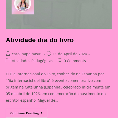
Atividade dia do livro
Post
Post
carolinapalhas01
11 de April de 2024
author:
published:
Post
Post
Atividades Pedagógicas
0 Comments
category:
comments:
O Dia Internacional do Livro, conhecido na Espanha por
"Día internaciol del libro" é evento comemorativo com
origem na Catalunha (Espanha), celebrado inicialmente em
05 de abril de 1926, em comemoração do nascimento do
escritor espanhol Miguel de…
Atividade
Continue Reading
Dia