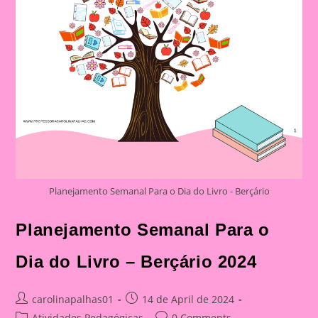
Planejamento Semanal Para o Dia do Livro - Berçário
Planejamento Semanal Para o
Dia do Livro – Berçário 2024
Post
Post
carolinapalhas01
14 de April de 2024
author:
published:
Post
Post
Atividades Pedagógicas
0 Comments