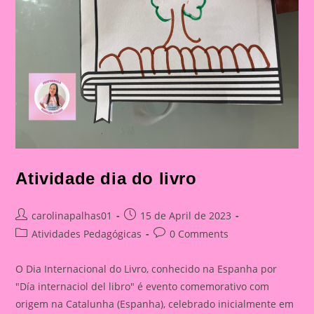
Atividade dia do livro
Post
Post
carolinapalhas01
15 de April de 2023
author:
published:
Post
Post
Atividades Pedagógicas
0 Comments
category:
comments:
O Dia Internacional do Livro, conhecido na Espanha por
"Día internaciol del libro" é evento comemorativo com
origem na Catalunha (Espanha), celebrado inicialmente em