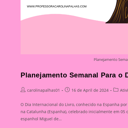
Planejamento Semana
Planejamento Semanal Para o D
Post
Post
Post
carolinapalhas01
16 de April de 2024
Ati
author:
published:
categor
O Dia Internacional do Livro, conhecido na Espanha por
na Catalunha (Espanha), celebrado inicialmente em 05 
espanhol Miguel de…