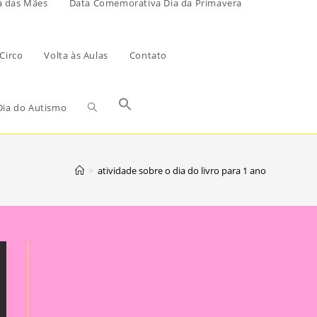
a das Mães
Data Comemorativa Dia da Primavera
Circo
Volta às Aulas
Contato
ia do Autismo
>
atividade sobre o dia do livro para 1 ano