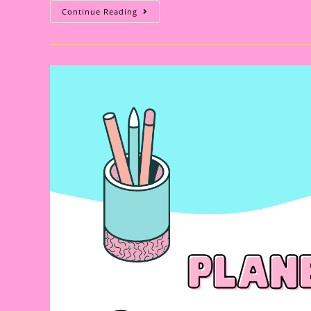
Planejamento
Continue Reading
Semanal
Para
O
Dia
Do
Livro
–
Pré
Escola
2024