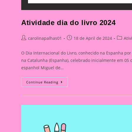
Atividade dia do livro 2024
Post
Post
Post
carolinapalhas01
18 de April de 2024
Ati
author:
published:
categor
O Dia Internacional do Livro, conhecido na Espanha por
na Catalunha (Espanha), celebrado inicialmente em 05 
espanhol Miguel de…
Atividade
Continue Reading
Dia
Do
Livro
2024