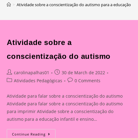
>
Atividade sobre a conscientização do autismo para a educação infa
Atividade sobre a
conscientização do autismo
Post
Post
carolinapalhas01
30 de March de 2022
author:
published:
Post
Post
Atividades Pedagógicas
0 Comments
category:
comments:
Atividade para falar sobre a conscientização do autismo
Atividade para falar sobre a conscientização do autismo
para imprimir Atividade sobre a conscientização do
autismo para a educação infantil e ensino…
Atividade
Continue Reading