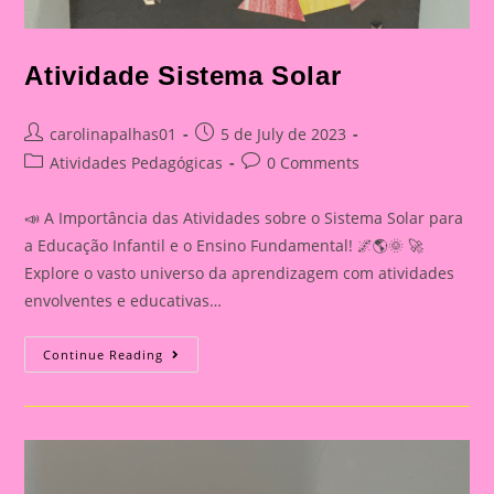
Atividade Sistema Solar
Post
Post
carolinapalhas01
5 de July de 2023
author:
published:
Post
Post
Atividades Pedagógicas
0 Comments
category:
comments:
📣 A Importância das Atividades sobre o Sistema Solar para
a Educação Infantil e o Ensino Fundamental! 🌌🌎🌞 🚀
Explore o vasto universo da aprendizagem com atividades
envolventes e educativas…
Atividade
Continue Reading
Sistema
Solar