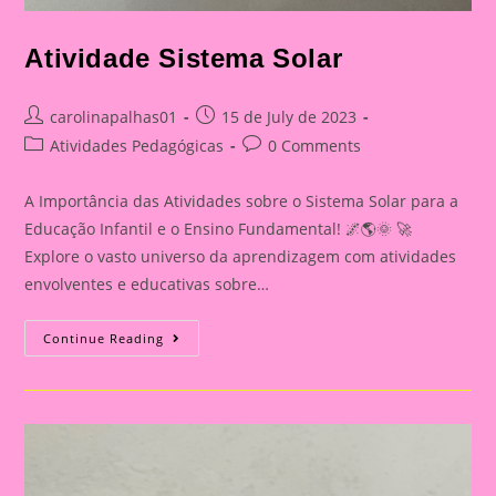
Atividade Sistema Solar
Post
Post
carolinapalhas01
15 de July de 2023
author:
published:
Post
Post
Atividades Pedagógicas
0 Comments
category:
comments:
A Importância das Atividades sobre o Sistema Solar para a
Educação Infantil e o Ensino Fundamental! 🌌🌎🌞 🚀
Explore o vasto universo da aprendizagem com atividades
envolventes e educativas sobre…
Atividade
Continue Reading
Sistema
Solar