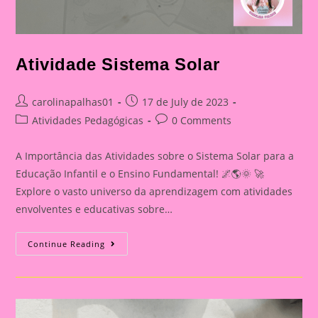
Atividade Sistema Solar
Post
Post
carolinapalhas01
17 de July de 2023
author:
published:
Post
Post
Atividades Pedagógicas
0 Comments
category:
comments:
A Importância das Atividades sobre o Sistema Solar para a
Educação Infantil e o Ensino Fundamental! 🌌🌎🌞 🚀
Explore o vasto universo da aprendizagem com atividades
envolventes e educativas sobre…
Atividade
Continue Reading
Sistema
Solar