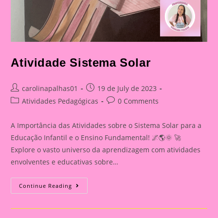
Atividade Sistema Solar
Post
Post
carolinapalhas01
19 de July de 2023
author:
published:
Post
Post
Atividades Pedagógicas
0 Comments
category:
comments:
A Importância das Atividades sobre o Sistema Solar para a
Educação Infantil e o Ensino Fundamental! 🌌🌎🌞 🚀
Explore o vasto universo da aprendizagem com atividades
envolventes e educativas sobre…
Atividade
Continue Reading
Sistema
Solar