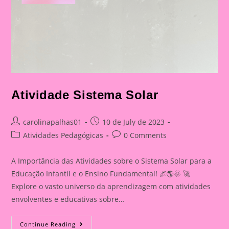
Atividade Sistema Solar
Post
Post
carolinapalhas01
10 de July de 2023
author:
published:
Post
Post
Atividades Pedagógicas
0 Comments
category:
comments:
A Importância das Atividades sobre o Sistema Solar para a
Educação Infantil e o Ensino Fundamental! 🌌🌎🌞 🚀
Explore o vasto universo da aprendizagem com atividades
envolventes e educativas sobre…
Atividade
Continue Reading