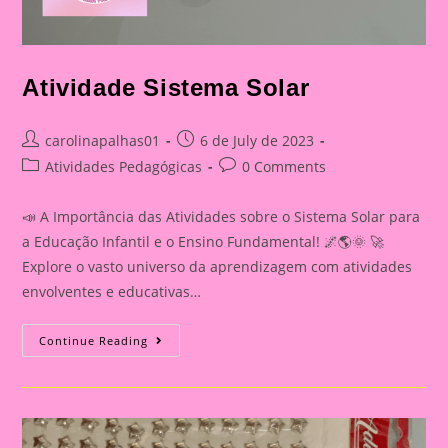
Atividade Sistema Solar
Post
Post
carolinapalhas01
6 de July de 2023
author:
published:
Post
Post
Atividades Pedagógicas
0 Comments
category:
comments:
📣 A Importância das Atividades sobre o Sistema Solar para
a Educação Infantil e o Ensino Fundamental! 🌌🌎🌞 🚀
Explore o vasto universo da aprendizagem com atividades
envolventes e educativas…
Atividade
Continue Reading
Sistema
Solar