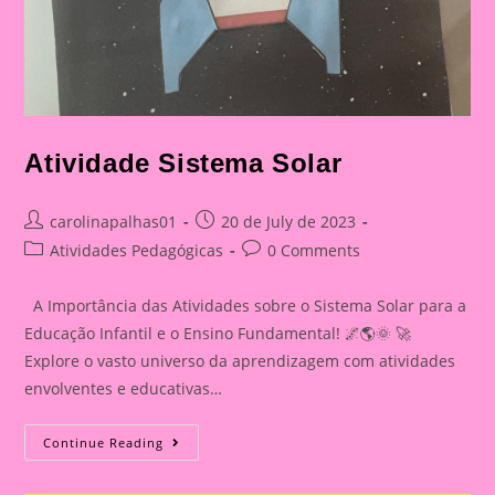
Atividade Sistema Solar
Post
Post
carolinapalhas01
20 de July de 2023
author:
published:
Post
Post
Atividades Pedagógicas
0 Comments
category:
comments:
A Importância das Atividades sobre o Sistema Solar para a
Educação Infantil e o Ensino Fundamental! 🌌🌎🌞 🚀
Explore o vasto universo da aprendizagem com atividades
envolventes e educativas…
Atividade
Continue Reading
Sistema
Solar