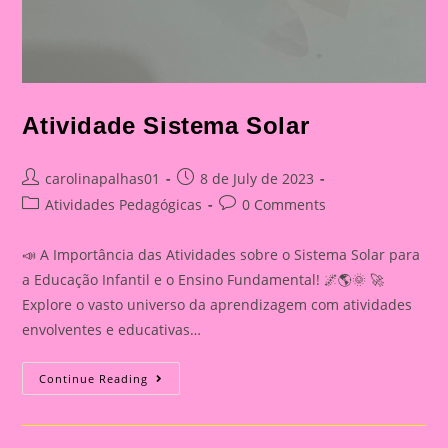
Atividade Sistema Solar
Post
Post
carolinapalhas01
8 de July de 2023
author:
published:
Post
Post
Atividades Pedagógicas
0 Comments
category:
comments:
📣 A Importância das Atividades sobre o Sistema Solar para
a Educação Infantil e o Ensino Fundamental! 🌌🌎🌞 🚀
Explore o vasto universo da aprendizagem com atividades
envolventes e educativas…
Atividade
Continue Reading
Sistema
Solar