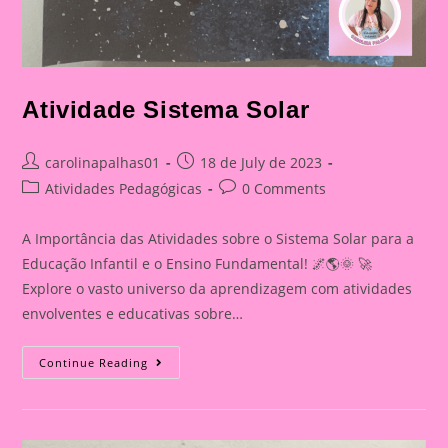
Atividade Sistema Solar
Post
Post
carolinapalhas01
18 de July de 2023
author:
published:
Post
Post
Atividades Pedagógicas
0 Comments
category:
comments:
A Importância das Atividades sobre o Sistema Solar para a
Educação Infantil e o Ensino Fundamental! 🌌🌎🌞 🚀
Explore o vasto universo da aprendizagem com atividades
envolventes e educativas sobre…
Atividade
Continue Reading
Sistema
Solar