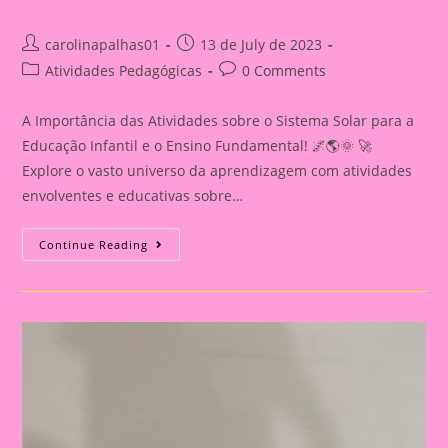
Post
Post
carolinapalhas01
13 de July de 2023
author:
published:
Post
Post
Atividades Pedagógicas
0 Comments
category:
comments:
A Importância das Atividades sobre o Sistema Solar para a
Educação Infantil e o Ensino Fundamental! 🌌🌎🌞 🚀
Explore o vasto universo da aprendizagem com atividades
envolventes e educativas sobre…
Atividade
Continue Reading
Sistema
Solar