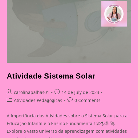
Atividade Sistema Solar
Post
Post
carolinapalhas01
14 de July de 2023
author:
published:
Post
Post
Atividades Pedagógicas
0 Comments
category:
comments:
A Importância das Atividades sobre o Sistema Solar para a
Educação Infantil e o Ensino Fundamental! 🌌🌎🌞 🚀
Explore o vasto universo da aprendizagem com atividades