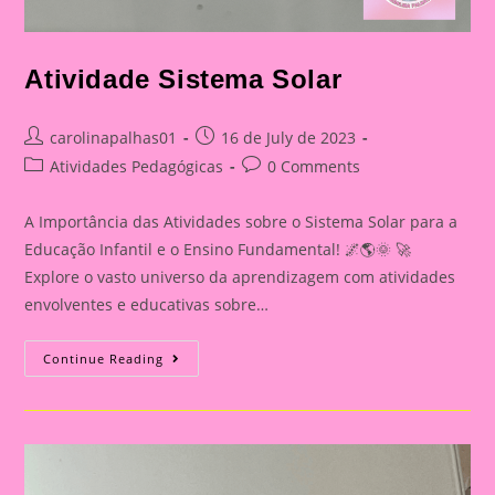
Atividade Sistema Solar
Post
Post
carolinapalhas01
16 de July de 2023
author:
published:
Post
Post
Atividades Pedagógicas
0 Comments
category:
comments:
A Importância das Atividades sobre o Sistema Solar para a
Educação Infantil e o Ensino Fundamental! 🌌🌎🌞 🚀
Explore o vasto universo da aprendizagem com atividades
envolventes e educativas sobre…
Atividade
Continue Reading
Sistema
Solar