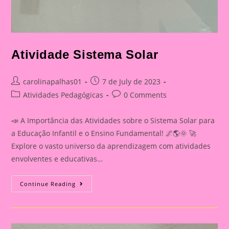
Atividade Sistema Solar
Post
Post
carolinapalhas01
7 de July de 2023
author:
published:
Post
Post
Atividades Pedagógicas
0 Comments
category:
comments:
📣 A Importância das Atividades sobre o Sistema Solar para
a Educação Infantil e o Ensino Fundamental! 🌌🌎🌞 🚀
Explore o vasto universo da aprendizagem com atividades
envolventes e educativas…
Atividade
Continue Reading
Sistema
Solar