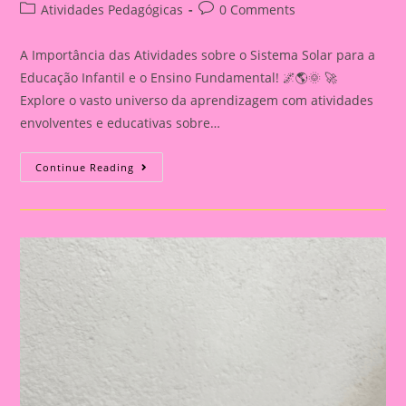
author:
published:
Post
Post
Atividades Pedagógicas
0 Comments
category:
comments:
A Importância das Atividades sobre o Sistema Solar para a
Educação Infantil e o Ensino Fundamental! 🌌🌎🌞 🚀
Explore o vasto universo da aprendizagem com atividades
envolventes e educativas sobre…
Atividade
Continue Reading
Sistema
Solar