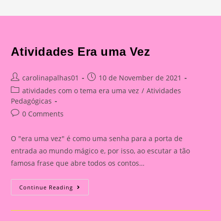
Atividades Era uma Vez
Post
Post
carolinapalhas01
10 de November de 2021
author:
published:
Post
atividades com o tema era uma vez
/
Atividades
category:
Pedagógicas
Post
0 Comments
comments:
O "era uma vez" é como uma senha para a porta de
entrada ao mundo mágico e, por isso, ao escutar a tão
famosa frase que abre todos os contos…
Atividades
Continue Reading
Era
Uma
Vez