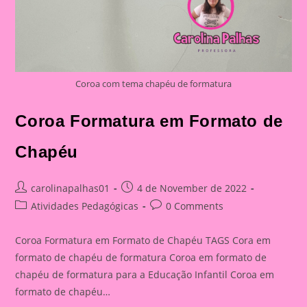
Coroa com tema chapéu de formatura
Coroa Formatura em Formato de
Chapéu
Post
Post
carolinapalhas01
4 de November de 2022
author:
published:
Post
Post
Atividades Pedagógicas
0 Comments
category:
comments:
Coroa Formatura em Formato de Chapéu TAGS Cora em
formato de chapéu de formatura Coroa em formato de
chapéu de formatura para a Educação Infantil Coroa em
formato de chapéu…