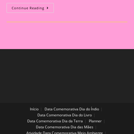
Coroa
Continue Reading
Formatura
Em
Formato
De
Chapéu
Início
Data Comemorativa Dia do Índio
Data Comemorativa Dia do Livro
Data Comemorativa Dia da Terra
Planner
Data Comemorativa Dia das Mães
Atividade Data Comemorativa Meio Ambiente