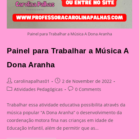
Painel para Trabalhar a Música A Dona Aranha
Painel para Trabalhar a Música A
Dona Aranha
Post
Post
carolinapalhas01
2 de November de 2022
author:
published:
Post
Post
Atividades Pedagógicas
0 Comments
category:
comments:
Trabalhar essa atividade educativa possibilita através da
música popular “A Dona Aranha” o desenvolvimento da
coordenação motora fina nas crianças em idade de
Educação Infantil, além de permitir que as…