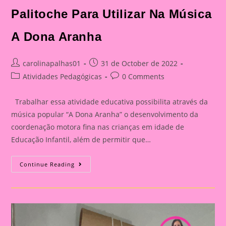
Palitoche Para Utilizar Na Música
A Dona Aranha
Post
Post
carolinapalhas01
31 de October de 2022
author:
published:
Post
Post
Atividades Pedagógicas
0 Comments
category:
comments:
Trabalhar essa atividade educativa possibilita através da
música popular “A Dona Aranha” o desenvolvimento da
coordenação motora fina nas crianças em idade de
Educação Infantil, além de permitir que…
Palitoche
Continue Reading
Para
Utilizar
Na
Música
A
Dona
Aranha