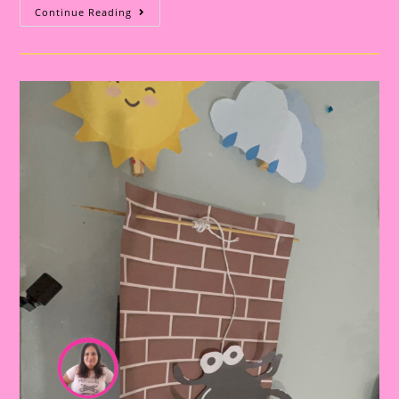
Painel
Continue Reading
Para
Trabalhar
A
Música
A
Dona
Aranha