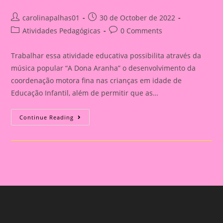
Post
Post
carolinapalhas01
30 de October de 2022
author:
published:
Post
Post
Atividades Pedagógicas
0 Comments
category:
comments:
Trabalhar essa atividade educativa possibilita através da
música popular “A Dona Aranha” o desenvolvimento da
coordenação motora fina nas crianças em idade de
Educação Infantil, além de permitir que as…
Atividade
Continue Reading
Dona
Aranha