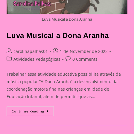
Luva Musical a Dona Aranha
Luva Musical a Dona Aranha
Post
Post
carolinapalhas01
1 de November de 2022
author:
published:
Post
Post
Atividades Pedagógicas
0 Comments
category:
comments:
Trabalhar essa atividade educativa possibilita através da
música popular “A Dona Aranha” o desenvolvimento da
coordenação motora fina nas crianças em idade de
Educação Infantil, além de permitir que as…
Luva
Continue Reading
Musical
A
Dona
Aranha