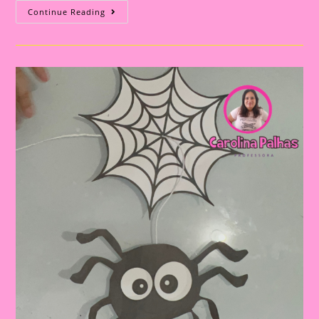
A
Continue Reading
Dona
Aranha
E
A
Mágica
Da
Música
Na
Educação
Infantil
E
Alfabetização|Atividade
Dona
Aranha