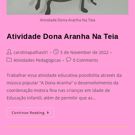
Atividade Dona Aranha Na Teia
Atividade Dona Aranha Na Teia
Post
Post
carolinapalhas01
5 de November de 2022
author:
published:
Post
Post
Atividades Pedagógicas
0 Comments
category:
comments:
Trabalhar essa atividade educativa possibilita através da
música popular “A Dona Aranha” o desenvolvimento da
coordenação motora fina nas crianças em idade de
Educação Infantil, além de permitir que as…
Atividade
Continue Reading
Dona
Aranha
Na
Teia