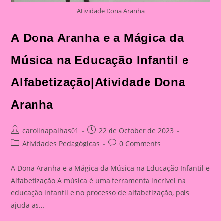
Atividade Dona Aranha
A Dona Aranha e a Mágica da
Música na Educação Infantil e
Alfabetização|Atividade Dona
Aranha
Post
Post
carolinapalhas01
22 de October de 2023
author:
published:
Post
Post
Atividades Pedagógicas
0 Comments
category:
comments:
A Dona Aranha e a Mágica da Música na Educação Infantil e
Alfabetização A música é uma ferramenta incrível na
educação infantil e no processo de alfabetização, pois
ajuda as…