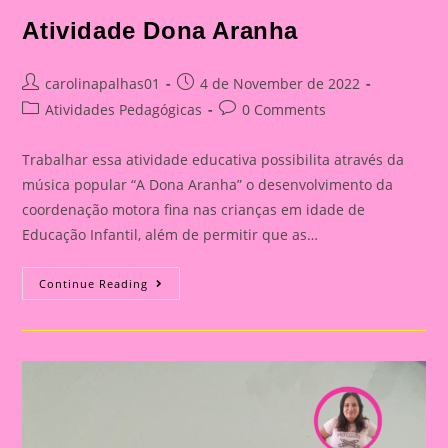
Atividade Dona Aranha
Post
Post
carolinapalhas01
4 de November de 2022
author:
published:
Post
Post
Atividades Pedagógicas
0 Comments
category:
comments:
Trabalhar essa atividade educativa possibilita através da
música popular “A Dona Aranha” o desenvolvimento da
coordenação motora fina nas crianças em idade de
Educação Infantil, além de permitir que as…
Atividade
Continue Reading
Dona
Aranha