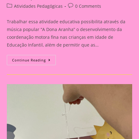
author:
published:
Post
Post
Atividades Pedagógicas
0 Comments
category:
comments:
Trabalhar essa atividade educativa possibilita através da
música popular “A Dona Aranha” o desenvolvimento da
coordenação motora fina nas crianças em idade de
Educação Infantil, além de permitir que as…
Atividade
Continue Reading
Dona
Aranha
3D