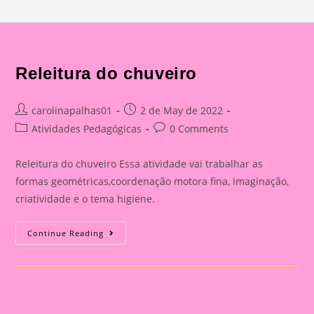
Releitura do chuveiro
Post
Post
carolinapalhas01
2 de May de 2022
author:
published:
Post
Post
Atividades Pedagógicas
0 Comments
category:
comments:
Releitura do chuveiro Essa atividade vai trabalhar as
formas geométricas,coordenação motora fina, imaginação,
criatividade e o tema higiene.
Releitura
Continue Reading
Do
Chuveiro