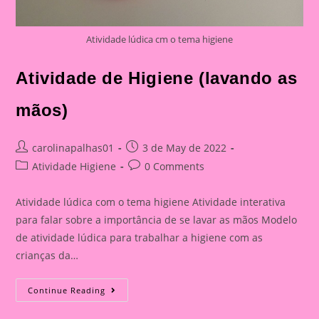
Atividade lúdica cm o tema higiene
Atividade de Higiene (lavando as
mãos)
Post
Post
carolinapalhas01
3 de May de 2022
author:
published:
Post
Post
Atividade Higiene
0 Comments
category:
comments:
Atividade lúdica com o tema higiene Atividade interativa
para falar sobre a importância de se lavar as mãos Modelo
de atividade lúdica para trabalhar a higiene com as
crianças da…
Atividade
Continue Reading
De
Higiene